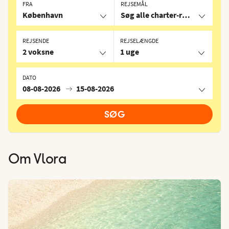
FRA
REJSEMÅL
København
Søg alle charter-rejser
REJSENDE
REJSELÆNGDE
2 voksne
1 uge
DATO
08-08-2026
15-08-2026
SØG
Om
Vlora