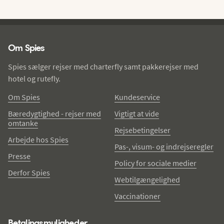
Spies - sidefod
Om Spies
Spies sælger rejser med charterfly samt pakkerejser med
hotel og rutefly.
Om Spies
Kundeservice
Bæredygtighed - rejser med
Vigtigt at vide
omtanke
Rejsebetingelser
Arbejde hos Spies
Pas-, visum- og indrejseregler
Presse
Policy for sociale medier
Derfor Spies
Webtilgængelighed
Vaccinationer
Betalingsmuligheder