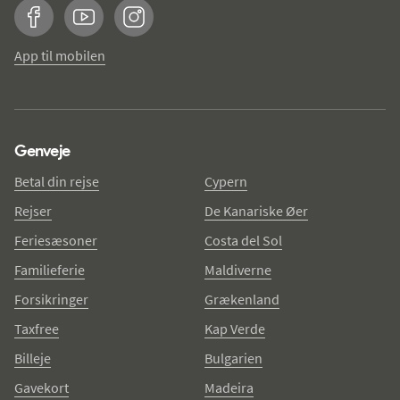
Facebook
YouTube
Instagram
App til mobilen
Genveje
Betal din rejse
Cypern
Rejser
De Kanariske Øer
Feriesæsoner
Costa del Sol
Familieferie
Maldiverne
Forsikringer
Grækenland
Taxfree
Kap Verde
Billeje
Bulgarien
Gavekort
Madeira