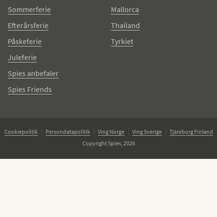
Sommerferie
Mallorca
Efterårsferie
Thailand
Påskeferie
Tyrkiet
Juleferie
Spies anbefaler
Spies Friends
Cookiepolitik
Persondatapolitik
Ving Norge
Ving Sverige
Tjäreborg Finland
Copyright Spies, 2026