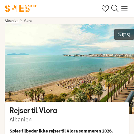
Se dine gemte h
Søg på spies.
Menu
Albanien
Vlora
(
25
)
Vis billeder
Rejser til
Vlora
Albanien
Spies tilbyder ikke rejser til Vlora sommeren 2026.