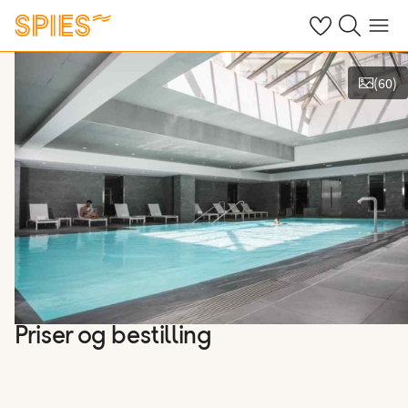
Se dine gemte h
Søg på spies.
Menu
(
60
)
Vis billeder
Priser og bestilling