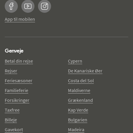
Facebook
YouTube
Instagram
App til mobilen
Genveje
Betal din rejse
Cypern
Rejser
De Kanariske Øer
Feriesæsoner
Costa del Sol
Familieferie
Maldiverne
Forsikringer
Grækenland
Taxfree
Kap Verde
Billeje
Bulgarien
Gavekort
Madeira