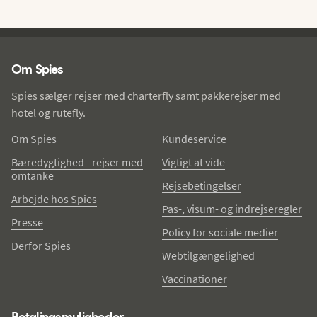
Spies - sidefod
Om Spies
Spies sælger rejser med charterfly samt pakkerejser med
hotel og rutefly.
Om Spies
Kundeservice
Bæredygtighed - rejser med
Vigtigt at vide
omtanke
Rejsebetingelser
Arbejde hos Spies
Pas-, visum- og indrejseregler
Presse
Policy for sociale medier
Derfor Spies
Webtilgængelighed
Vaccinationer
Betalingsmuligheder