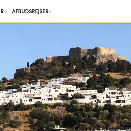
ER
AFBUDSREJSER