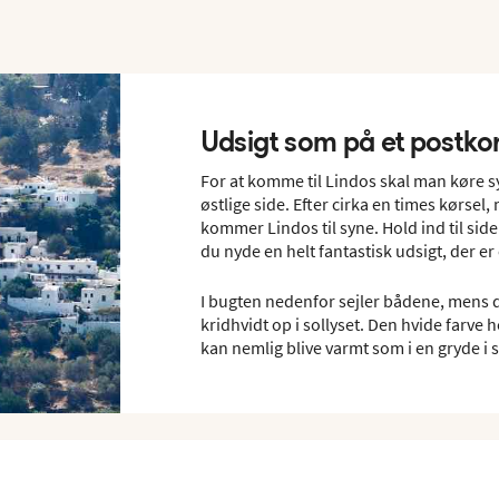
Udsigt som på et postko
For at komme til Lindos skal man køre 
østlige side. Efter cirka en times kørsel
kommer Lindos til syne. Hold ind til si
du nyde en helt fantastisk udsigt, der er
I bugten nedenfor sejler bådene, mens 
kridhvidt op i sollyset. Den hvide farv
kan nemlig blive varmt som i en gryde 