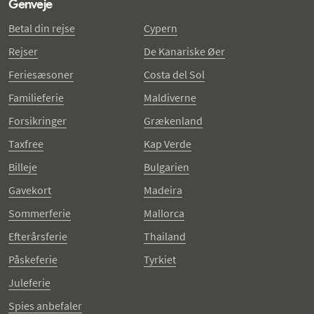
Genveje
Betal din rejse
Cypern
Rejser
De Kanariske Øer
Feriesæsoner
Costa del Sol
Familieferie
Maldiverne
Forsikringer
Grækenland
Taxfree
Kap Verde
Billeje
Bulgarien
Gavekort
Madeira
Sommerferie
Mallorca
Efterårsferie
Thailand
Påskeferie
Tyrkiet
Juleferie
Spies anbefaler