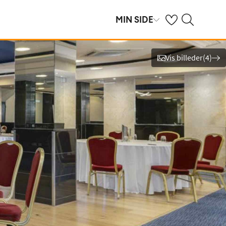
Se dine gemte hot
Søg på spies.dk
MIN SIDE
Vis billeder
(
4
)