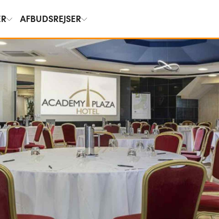
ER
AFBUDSREJSER