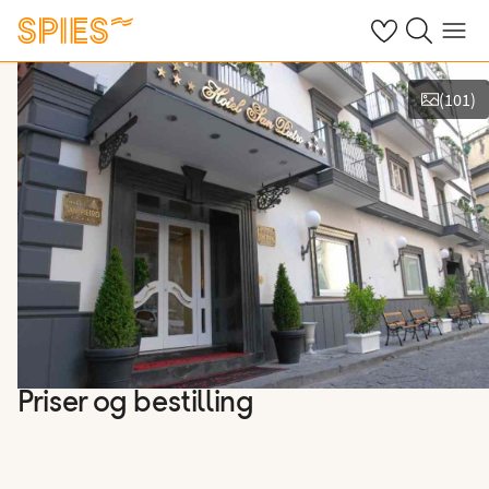
Se dine gemte h
Søg på spies.
Menu
(
101
)
Vis billeder
Priser og bestilling