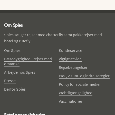
Spies - sidefod
Om Spies
Spies sælger rejser med charterfly samt pakkerejser med
hotel og rutefly.
Om Spies
Kundeservice
Bæredygtighed - rejser med
Vigtigt at vide
omtanke
Rejsebetingelser
Arbejde hos Spies
Pas-, visum- og indrejseregler
Presse
Policy for sociale medier
Derfor Spies
Webtilgængelighed
Vaccinationer
Betalingsmuligheder