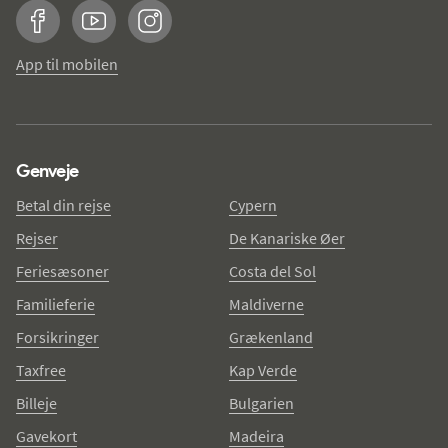
Facebook
YouTube
Instagram
App til mobilen
Genveje
Betal din rejse
Cypern
Rejser
De Kanariske Øer
Feriesæsoner
Costa del Sol
Familieferie
Maldiverne
Forsikringer
Grækenland
Taxfree
Kap Verde
Billeje
Bulgarien
Gavekort
Madeira