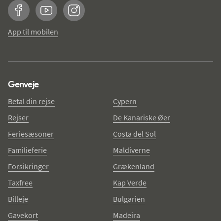
Facebook
YouTube
Instagram
App til mobilen
Genveje
Betal din rejse
Cypern
Rejser
De Kanariske Øer
Feriesæsoner
Costa del Sol
Familieferie
Maldiverne
Forsikringer
Grækenland
Taxfree
Kap Verde
Billeje
Bulgarien
Gavekort
Madeira