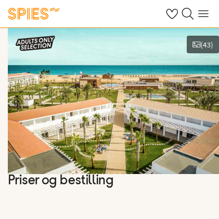
Se dine gemte h
Søg på spies.
Menu
(
43
)
Vis billeder
Priser og bestilling