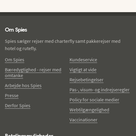
Spies - sidefod
Om Spies
Spies sælger rejser med charterfly samt pakkerejser med
hotel og rutefly.
Om Spies
Kundeservice
Bæredygtighed - rejser med
Vigtigt at vide
omtanke
Rejsebetingelser
Arbejde hos Spies
Pas-, visum- og indrejseregler
Presse
Policy for sociale medier
Derfor Spies
Webtilgængelighed
Vaccinationer
Betalingsmuligheder