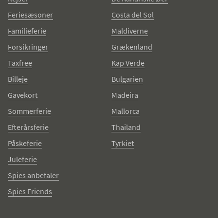
Feriesæsoner
Costa del Sol
Familieferie
Maldiverne
Forsikringer
Grækenland
Taxfree
Kap Verde
Billeje
Bulgarien
Gavekort
Madeira
Sommerferie
Mallorca
Efterårsferie
Thailand
Påskeferie
Tyrkiet
Juleferie
Spies anbefaler
Spies Friends