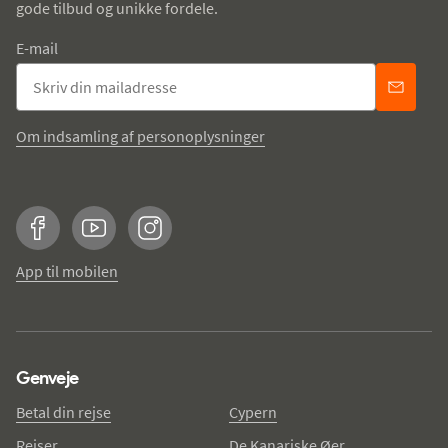
gode tilbud og unikke fordele.
E-mail
Om indsamling af personoplysninger
Facebook
YouTube
Instagram
App til mobilen
Genveje
Betal din rejse
Cypern
Rejser
De Kanariske Øer