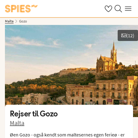
Se dine gemte h
Søg på spies.
Menu
Malta
Gozo
(
12
)
Vis billeder
Rejser til
Gozo
Malta
Øen Gozo - også kendt som maltesernes egen ferieø - er