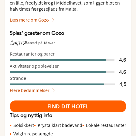
en lille, fredfyldt krog i Middelhavet, som ligger blot en
halv times færgesejlads fra Malta.
Læs mere om Gozo
Spies' gæster om Gozo
4,7
/5
Baseret på 18 svar
Bedømmelse fra Spies gæster: 4.7/5
Restauranter og barer
4,6
Aktiviteter og oplevelser
4,6
Strande
4,5
Flere bedømmelser
FIND DIT HOTEL
Tips og nyttig info
Solsikkert
Krystalklart badevand
Lokale restauranter
Valgfri rejselængde