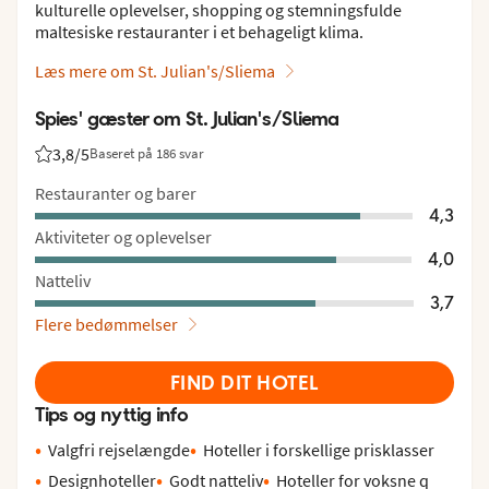
kulturelle oplevelser, shopping og stemningsfulde
maltesiske restauranter i et behageligt klima.
Læs mere om St. Julian's/Sliema
Spies' gæster om St. Julian's/Sliema
3,8
/5
Baseret på 186 svar
Bedømmelse fra Spies gæster: 3.8/5
Restauranter og barer
4,3
Aktiviteter og oplevelser
4,0
Natteliv
3,7
Flere bedømmelser
FIND DIT HOTEL
Tips og nyttig info
Valgfri rejselængde
Hoteller i forskellige prisklasser
Designhoteller
Godt natteliv
Hoteller for voksne q