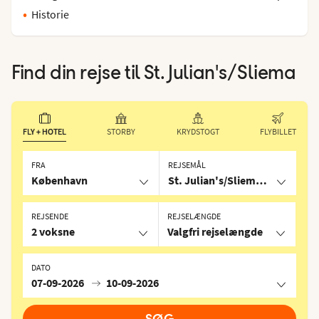
Historie
Find din rejse til
St. Julian's/Sliema
FLY + HOTEL
STORBY
KRYDSTOGT
FLYBILLET
FRA
REJSEMÅL
København
St. Julian's/Sliema, Malta
REJSENDE
REJSELÆNGDE
2 voksne
Valgfri rejselængde
DATO
07-09-2026
10-09-2026
SØG