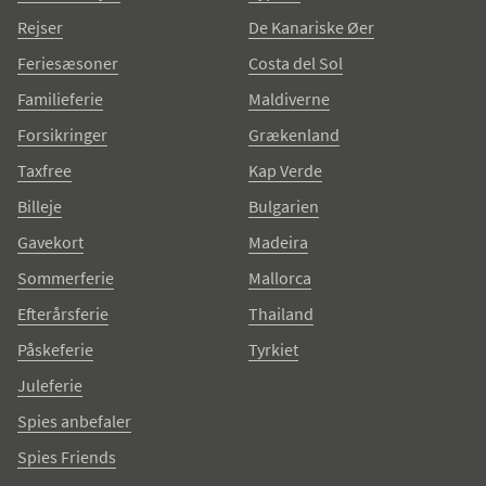
Rejser
De Kanariske Øer
Feriesæsoner
Costa del Sol
Familieferie
Maldiverne
Forsikringer
Grækenland
Taxfree
Kap Verde
Billeje
Bulgarien
Gavekort
Madeira
Sommerferie
Mallorca
Efterårsferie
Thailand
Påskeferie
Tyrkiet
Juleferie
Spies anbefaler
Spies Friends