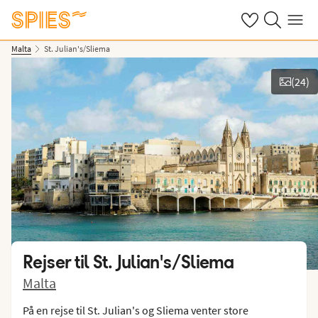
Se dine gemte h
Søg på spies.
Menu
Malta
St. Julian's/Sliema
(
24
)
Vis billeder
Rejser til
St. Julian's/Sliema
Malta
På en rejse til St. Julian's og Sliema venter store