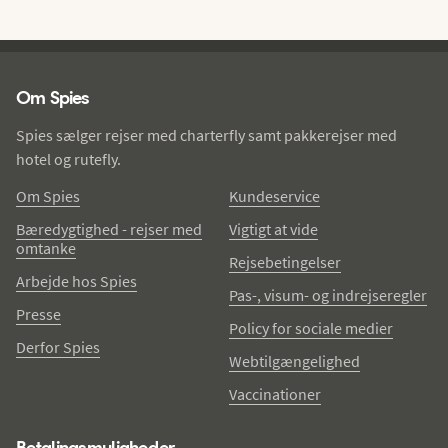
Spies - sidefod
Om Spies
Spies sælger rejser med charterfly samt pakkerejser med
hotel og rutefly.
Om Spies
Kundeservice
Bæredygtighed - rejser med
Vigtigt at vide
omtanke
Rejsebetingelser
Arbejde hos Spies
Pas-, visum- og indrejseregler
Presse
Policy for sociale medier
Derfor Spies
Webtilgængelighed
Vaccinationer
Betalingsmuligheder