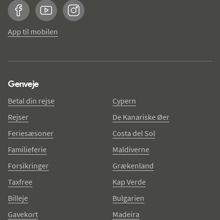
Facebook
YouTube
Instagram
App til mobilen
Genveje
Betal din rejse
Cypern
Rejser
De Kanariske Øer
Feriesæsoner
Costa del Sol
Familieferie
Maldiverne
Forsikringer
Grækenland
Taxfree
Kap Verde
Billeje
Bulgarien
Gavekort
Madeira