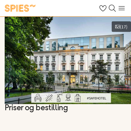
Se dine gemte h
Søg på spies.
Menu
(
17
)
Vis billeder
Priser og bestilling