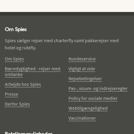
Spies - sidefod
Om Spies
Spies sælger rejser med charterfly samt pakkerejser med
hotel og rutefly.
Om Spies
Kundeservice
Bæredygtighed - rejser med
Vigtigt at vide
omtanke
Rejsebetingelser
Arbejde hos Spies
Pas-, visum- og indrejseregler
Presse
Policy for sociale medier
Derfor Spies
Webtilgængelighed
Vaccinationer
Betalingsmuligheder