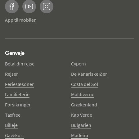
Facebook
YouTube
Instagram
App til mobilen
Genveje
Betal din rejse
Cypern
Rejser
De Kanariske Øer
Feriesæsoner
Costa del Sol
Familieferie
Maldiverne
Forsikringer
Grækenland
Taxfree
Kap Verde
Billeje
Bulgarien
Gavekort
Madeira