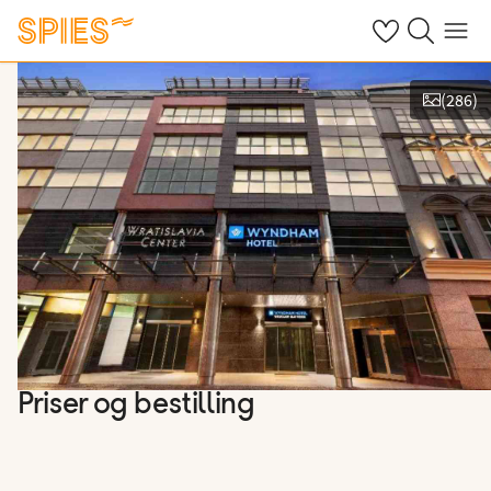
Se dine gemte h
Søg på spies.
Menu
(
286
)
Vis billeder
Priser og bestilling