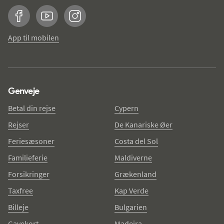
Facebook
YouTube
Instagram
App til mobilen
Genveje
Betal din rejse
Cypern
Rejser
De Kanariske Øer
Feriesæsoner
Costa del Sol
Familieferie
Maldiverne
Forsikringer
Grækenland
Taxfree
Kap Verde
Billeje
Bulgarien
Gavekort
Madeira