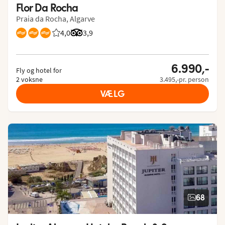
Flor Da Rocha
Praia da Rocha, Algarve
4,0
Bedømmelse fra Spies gæster: 4/5
Bedømmelse fra Tripadvisor: 3.9 of 5
3,9
6.990,-
Fly og hotel for
2 voksne
3.495,-pr. person
VÆLG
68