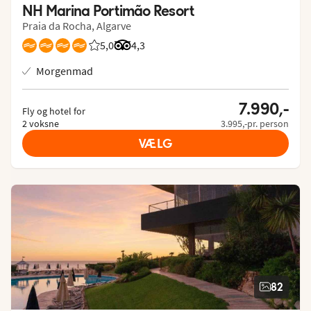
NH Marina Portimão Resort
Praia da Rocha, Algarve
5,0
Bedømmelse fra Spies gæster: 5/5
Bedømmelse fra Tripadvisor: 4.3 of 5
4,3
Morgenmad
7.990,-
Fly og hotel for
2 voksne
3.995,-pr. person
VÆLG
82