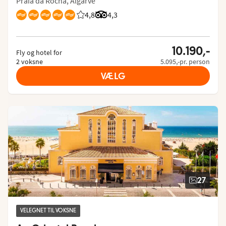
Praia da Rocha, Algarve
4,8
Bedømmelse fra Spies gæster: 4.8/5
Bedømmelse fra Tripadvisor: 4.3 of
4,3
10.190,-
Fly og hotel for
2 voksne
5.095,-pr. person
VÆLG
27
VELEGNET TIL VOKSNE