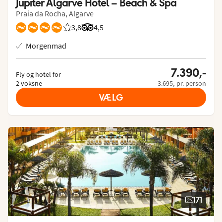
Jupiter Algarve Hotel – Beach & Spa
Praia da Rocha, Algarve
3,8
Bedømmelse fra Spies gæster: 3.8/5
Bedømmelse fra Tripadvisor: 4.5 of 5
4,5
Morgenmad
7.390,-
Fly og hotel for
2 voksne
3.695,-pr. person
VÆLG
171