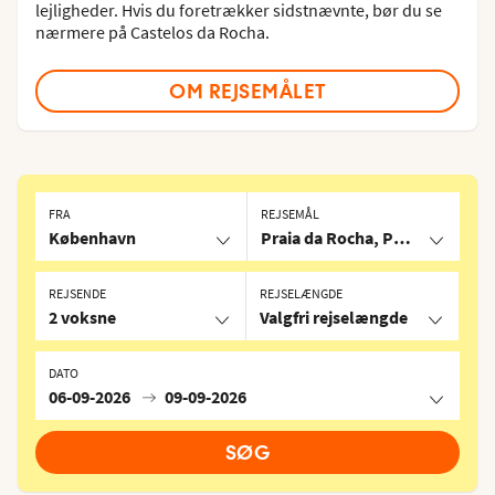
lejligheder. Hvis du foretrækker sidstnævnte, bør du se
nærmere på Castelos da Rocha.
OM REJSEMÅLET
FRA
REJSEMÅL
København
Praia da Rocha, Portugal
REJSENDE
REJSELÆNGDE
2 voksne
Valgfri rejselængde
DATO
06-09-2026
09-09-2026
SØG