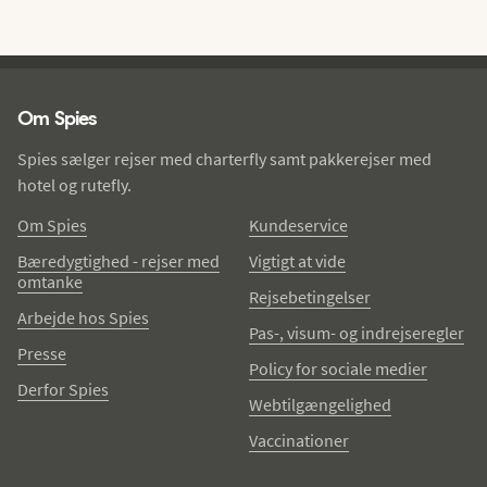
Spies - sidefod
Om Spies
Spies sælger rejser med charterfly samt pakkerejser med
hotel og rutefly.
Om Spies
Kundeservice
Bæredygtighed - rejser med
Vigtigt at vide
omtanke
Rejsebetingelser
Arbejde hos Spies
Pas-, visum- og indrejseregler
Presse
Policy for sociale medier
Derfor Spies
Webtilgængelighed
Vaccinationer