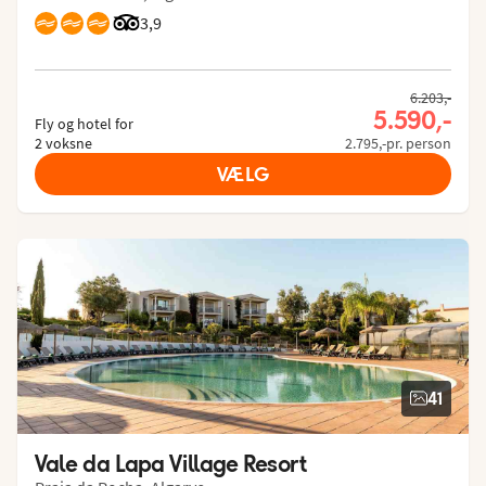
Bedømmelse fra Tripadvisor: 3.9 of 5
3,9
6.203,-
5.590,-
Fly og hotel for
2 voksne
2.795,-pr. person
VÆLG
41
Vale da Lapa Village Resort