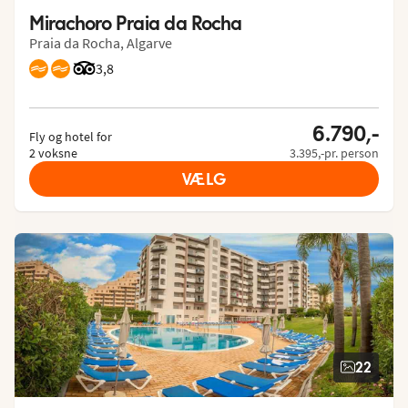
Mirachoro Praia da Rocha
Praia da Rocha, Algarve
Bedømmelse fra Tripadvisor: 3.8 of 5
3,8
6.790,-
Fly og hotel for
2 voksne
3.395,-pr. person
VÆLG
22