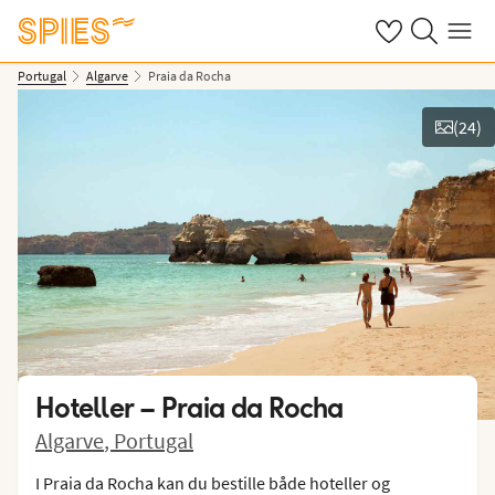
Se dine gemte h
Søg på spies.
Menu
Portugal
Algarve
Praia da Rocha
(
24
)
Vis billeder
Hoteller –
Praia da Rocha
Algarve
,
Portugal
I Praia da Rocha kan du bestille både hoteller og