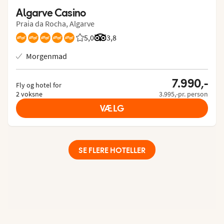
Algarve Casino
Praia da Rocha, Algarve
5,0
Bedømmelse fra Spies gæster: 5/5
Bedømmelse fra Tripadvisor: 3.8 of
3,8
Morgenmad
7.990,-
Fly og hotel for
2 voksne
3.995,-pr. person
VÆLG
SE FLERE HOTELLER