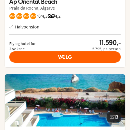
Ap Oriental Beach
Praia da Rocha, Algarve
4,3
Bedømmelse fra Spies gæster: 4.286/5
Bedømmelse fra Tripadvisor: 4.2 of 5
4,2
Halvpension
11.590,-
Fly og hotel for
2 voksne
5.795,-pr. person
VÆLG
13