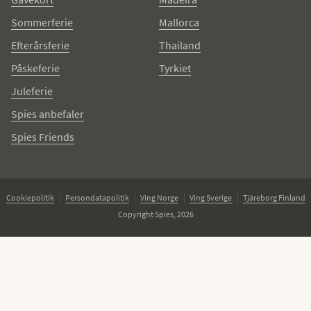
Sommerferie
Mallorca
Efterårsferie
Thailand
Påskeferie
Tyrkiet
Juleferie
Spies anbefaler
Spies Friends
Cookiepolitik
Persondatapolitik
Ving Norge
Ving Sverige
Tjäreborg Finland
Copyright Spies, 2026