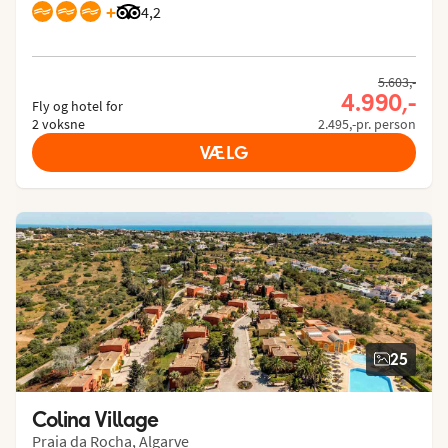
+
Bedømmelse fra Tripadvisor: 4.2 of 5
4,2
5.603,-
4.990,-
Fly og hotel for
2 voksne
2.495,-pr. person
VÆLG
25
Colina Village
Praia da Rocha, Algarve