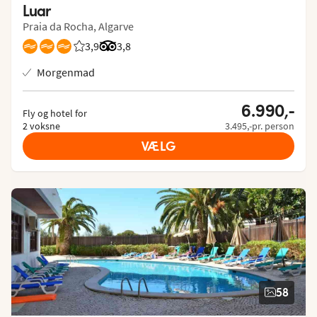
Luar
Praia da Rocha, Algarve
3,9
Bedømmelse fra Spies gæster: 3.875/5
Bedømmelse fra Tripadvisor: 3.8 of 5
3,8
Morgenmad
6.990,-
Fly og hotel for
2 voksne
3.495,-pr. person
VÆLG
58