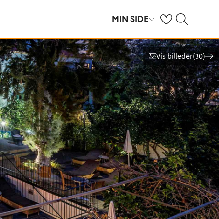
Se dine gemte hot
Søg på spies.dk
MIN SIDE
Vis billeder
(
30
)