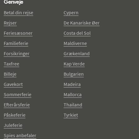
Genveje
Betal din rejse
Cypern
Rejser
De Kanariske Øer
Feriesæsoner
Costa del Sol
Familieferie
Maldiverne
Forsikringer
Grækenland
Taxfree
Kap Verde
Billeje
Bulgarien
Gavekort
Madeira
Sommerferie
Mallorca
Efterårsferie
Thailand
Påskeferie
Tyrkiet
Juleferie
Spies anbefaler