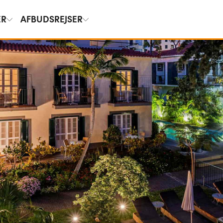
ER
AFBUDSREJSER