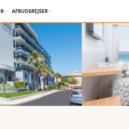
ER
AFBUDSREJSER