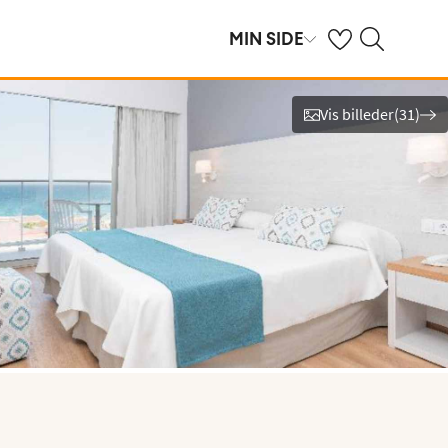
Se dine gemte hot
Søg på spies.dk
MIN SIDE
Vis billeder
(
31
)