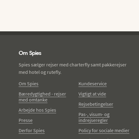
Spies - sidefod
Om Spies
Spies sælger rejser med charterfly samt pakkerejser
med hotel og rutefly.
Om Spies
Kundeservice
Bæredygtighed - rejser
Vigtigt at vide
med omtanke
Rejsebetingelser
Arbejde hos Spies
Pas-, visum- og
Presse
indrejseregler
Derfor Spies
Policy for sociale medier