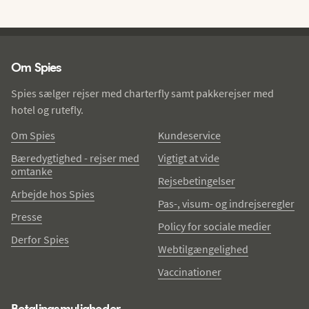
Spies - sidefod
Om Spies
Spies sælger rejser med charterfly samt pakkerejser med
hotel og rutefly.
Om Spies
Kundeservice
Bæredygtighed - rejser med
Vigtigt at vide
omtanke
Rejsebetingelser
Arbejde hos Spies
Pas-, visum- og indrejseregler
Presse
Policy for sociale medier
Derfor Spies
Webtilgængelighed
Vaccinationer
Betalingsmuligheder