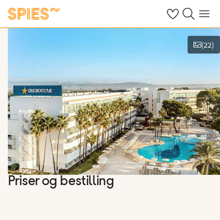
Se dine gemte h
Søg på spies.
Menu
(
22
)
Vis billeder
Priser og bestilling