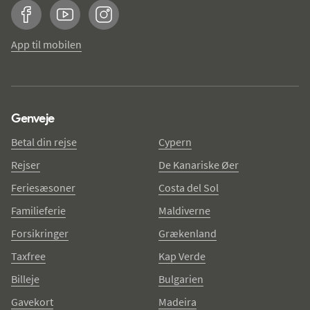
Facebook
YouTube
Instagram
App til mobilen
Genveje
Betal din rejse
Cypern
Rejser
De Kanariske Øer
Feriesæsoner
Costa del Sol
Familieferie
Maldiverne
Forsikringer
Grækenland
Taxfree
Kap Verde
Billeje
Bulgarien
Gavekort
Madeira