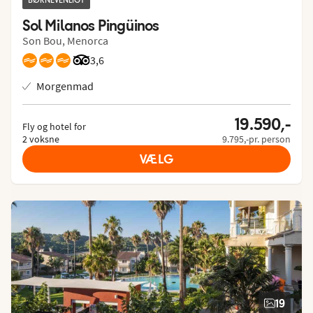
BØRNEVENLIGT
Sol Milanos Pingüinos
Son Bou, Menorca
Bedømmelse fra Tripadvisor: 3.6 of 5
3,6
Morgenmad
19.590,-
Fly og hotel for
2 voksne
9.795,-pr. person
VÆLG
19