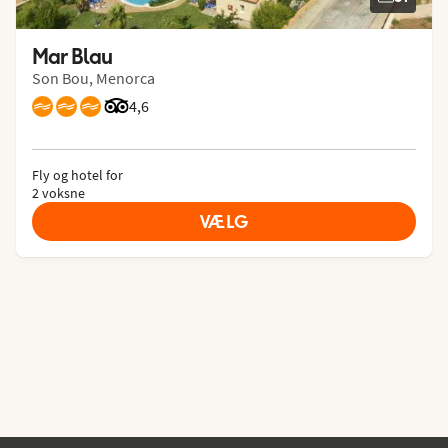
Mar Blau
Son Bou, Menorca
Bedømmelse fra Tripadvisor: 4.6 of 5
4,6
Fly og hotel for
2 voksne
VÆLG