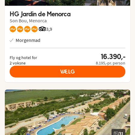
HG Jardin de Menorca
Son Bou, Menorca
Bedømmelse fra Tripadvisor: 3.9 of 5
3,9
Morgenmad
16.390,-
Fly og hotel for
2 voksne
8.195,-pr. person
VÆLG
31