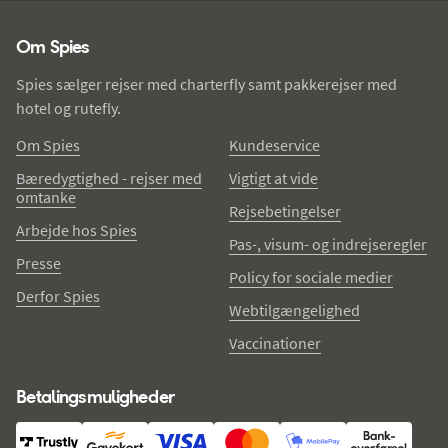
Spies - sidefod
Om Spies
Spies sælger rejser med charterfly samt pakkerejser med
hotel og rutefly.
Om Spies
Kundeservice
Bæredygtighed - rejser med
Vigtigt at vide
omtanke
Rejsebetingelser
Arbejde hos Spies
Pas-, visum- og indrejseregler
Presse
Policy for sociale medier
Derfor Spies
Webtilgængelighed
Vaccinationer
Betalingsmuligheder