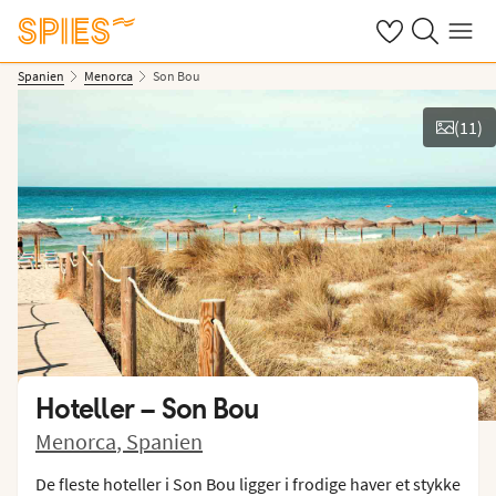
Se dine gemte h
Søg på spies.
Menu
Spanien
Menorca
Son Bou
(
11
)
Vis billeder
Hoteller –
Son Bou
Menorca
,
Spanien
De fleste hoteller i Son Bou ligger i frodige haver et stykke