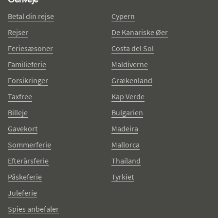
Betal din rejse
Cypern
Rejser
De Kanariske Øer
Feriesæsoner
Costa del Sol
Familieferie
Maldiverne
Forsikringer
Grækenland
Taxfree
Kap Verde
Billeje
Bulgarien
Gavekort
Madeira
Sommerferie
Mallorca
Efterårsferie
Thailand
Påskeferie
Tyrkiet
Juleferie
Spies anbefaler