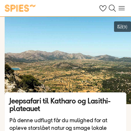
Se dine gemte h
Søg på spies.
Menu
(
9
)
Vis billeder
Jeepsafari til Katharo og Lasithi-
plateauet
På denne udflugt får du mulighed for at
opleve storslået natur og smage lokale