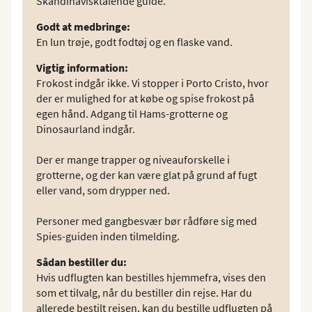
Skandinavisktalende guide.
Godt at medbringe
:
En lun trøje, godt fodtøj og en flaske vand.
Vigtig information
:
Frokost indgår ikke. Vi stopper i Porto Cristo, hvor
der er mulighed for at købe og spise frokost på
egen hånd. Adgang til Hams-grotterne og
Dinosaurland indgår.
Der er mange trapper og niveauforskelle i
grotterne, og der kan være glat på grund af fugt
eller vand, som drypper ned.
Personer med gangbesvær bør rådføre sig med
Spies-guiden inden tilmelding.
Sådan bestiller du
:
Hvis udflugten kan bestilles hjemmefra, vises den
som et tilvalg, når du bestiller din rejse. Har du
allerede bestilt rejsen, kan du bestille udflugten på