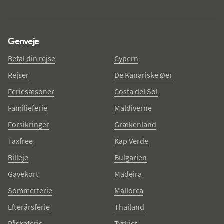
Genveje
Betal din rejse
Cypern
Rejser
De Kanariske Øer
Feriesæsoner
Costa del Sol
Familieferie
Maldiverne
Forsikringer
Grækenland
Taxfree
Kap Verde
Billeje
Bulgarien
Gavekort
Madeira
Sommerferie
Mallorca
Efterårsferie
Thailand
Påskeferie
Tyrkiet