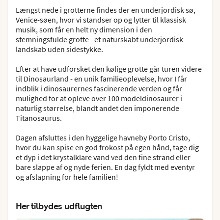
Længst nede i grotterne findes der en underjordisk sø,
Venice-søen, hvor vi standser op og lytter til klassisk
musik, som får en helt ny dimension i den
stemningsfulde grotte - et naturskabt underjordisk
landskab uden sidestykke.
Efter at have udforsket den kølige grotte går turen videre
til Dinosaurland - en unik familieoplevelse, hvor I får
indblik i dinosaurernes fascinerende verden og får
mulighed for at opleve over 100 modeldinosaurer i
naturlig størrelse, blandt andet den imponerende
Titanosaurus.
Dagen afsluttes i den hyggelige havneby Porto Cristo,
hvor du kan spise en god frokost på egen hånd, tage dig
et dyp i det krystalklare vand ved den fine strand eller
bare slappe af og nyde ferien. En dag fyldt med eventyr
og afslapning for hele familien!
Her tilbydes udflugten