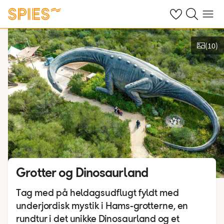
Se dine gemte h
Søg på spies.
Menu
(
10
)
Vis film og billeder
Grotter og Dinosaurland
Tag med på heldagsudflugt fyldt med
underjordisk mystik i Hams-grotterne, en
rundtur i det unikke Dinosaurland og et