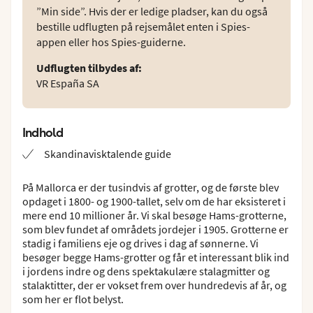
”Min side”. Hvis der er ledige pladser, kan du også
bestille udflugten på rejsemålet enten i Spies-
appen eller hos Spies-guiderne.
Udflugten tilbydes af
:
VR España SA
Indhold
Skandinavisktalende guide
På Mallorca er der tusindvis af grotter, og de første blev
opdaget i 1800- og 1900-tallet, selv om de har eksisteret i
mere end 10 millioner år. Vi skal besøge Hams-grotterne,
som blev fundet af områdets jordejer i 1905. Grotterne er
stadig i familiens eje og drives i dag af sønnerne. Vi
besøger begge Hams-grotter og får et interessant blik ind
i jordens indre og dens spektakulære stalagmitter og
stalaktitter, der er vokset frem over hundredevis af år, og
som her er flot belyst.