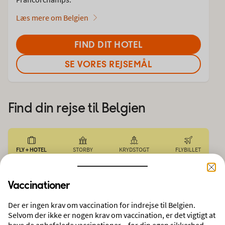
Læs mere om Belgien
FIND DIT HOTEL
SE VORES REJSEMÅL
Find din rejse til
Belgien
FLY + HOTEL
STORBY
KRYDSTOGT
FLYBILLET
FRA
Vaccinationer
København
Der er ingen krav om vaccination for indrejse til Belgien.
REJSEMÅL
REJSENDE
Selvom der ikke er nogen krav om vaccination, er det vigtigt at
Belgiens Grand Prix, Belgien
2 voksne
have de anbefalede vaccinationer – for din egen sikkerhed.