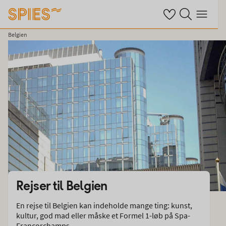
Se dine gemte hote
Søg på spies.dk
Menu
Belgien
Rejser til
Belgien
En rejse til Belgien kan indeholde mange ting: kunst,
kultur, god mad eller måske et Formel 1-løb på Spa-
Francorchamps.