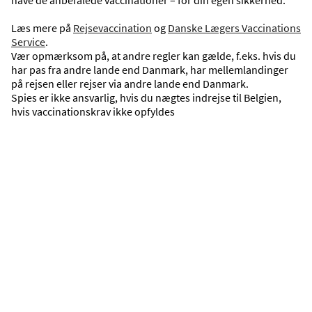
Læs mere på
Rejsevaccination
og
Danske Lægers Vaccinations
DATO
Service
.
06-09-2026
09-09-2026
Vær opmærksom på, at andre regler kan gælde, f.eks. hvis du
har pas fra andre lande end Danmark, har mellemlandinger
SØG
på rejsen eller rejser via andre lande end Danmark.
Spies er ikke ansvarlig, hvis du nægtes indrejse til Belgien,
hvis vaccinationskrav ikke opfyldes
Oplev vores rejsemål
Oversigt