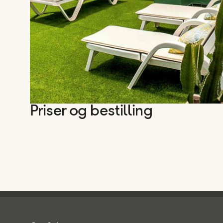
Priser og bestilling
Spies - sidefod