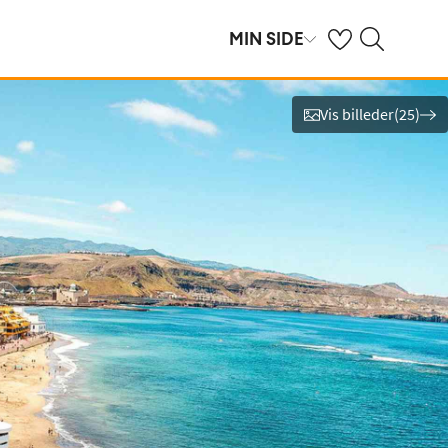
Se dine gemte hot
Søg på spies.dk
MIN SIDE
Vis billeder
(
25
)