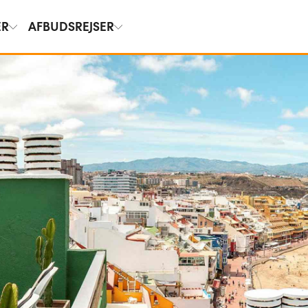
ER
AFBUDSREJSER