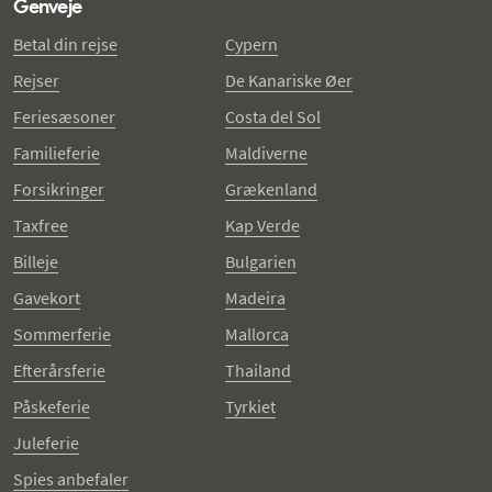
Genveje
Betal din rejse
Cypern
Rejser
De Kanariske Øer
Feriesæsoner
Costa del Sol
Familieferie
Maldiverne
Forsikringer
Grækenland
Taxfree
Kap Verde
Billeje
Bulgarien
Gavekort
Madeira
Sommerferie
Mallorca
Efterårsferie
Thailand
Påskeferie
Tyrkiet
Juleferie
Spies anbefaler