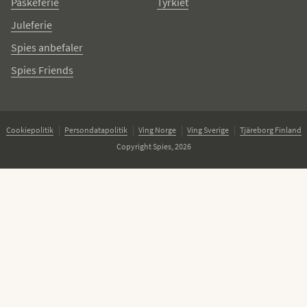
Påskeferie
Tyrkiet
Juleferie
Spies anbefaler
Spies Friends
Cookiepolitik
Persondatapolitik
Ving Norge
Ving Sverige
Tjäreborg Finland
Copyright Spies, 2026