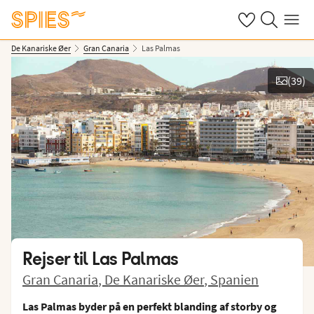
Se dine gemte h
Søg på spies.
Menu
De Kanariske Øer
Gran Canaria
Las Palmas
(
39
)
Vis billeder
Rejser til
Las Palmas
Gran Canaria
,
De Kanariske Øer
,
Spanien
Las Palmas byder på en perfekt blanding af storby og