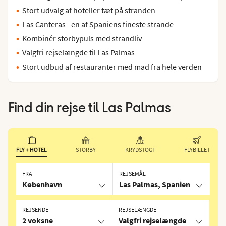
Stort udvalg af hoteller tæt på stranden
Las Canteras - en af Spaniens fineste strande
Kombinér storbypuls med strandliv
Valgfri rejselængde til Las Palmas
Stort udbud af restauranter med mad fra hele verden
Find din rejse til
Las Palmas
FLY + HOTEL
STORBY
KRYDSTOGT
FLYBILLET
FRA
REJSEMÅL
København
Las Palmas, Spanien
REJSENDE
REJSELÆNGDE
2 voksne
Valgfri rejselængde