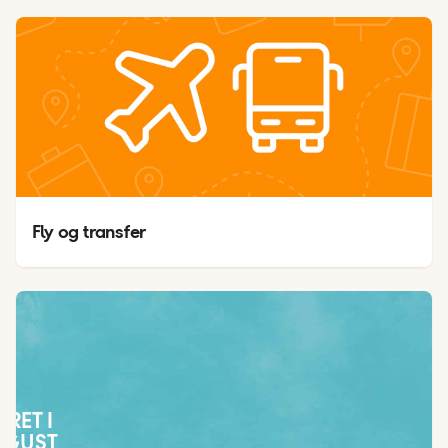
Fly og transfer
JRET I
UGUST