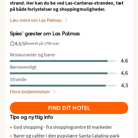
strand. Her kan du bo ved Las-Canteras-stranden, tæt
på både forlystelser og shoppingmuligheder.
Læs mere om Las Palmas
Spies' gæster om Las Palmas
4,5
/5
Baseret på 1756 svar
Bedømmelse fra Spies gæster: 4.5/5
Restauranter og barer
4,6
Børnevenligt
4,6
Strande
4,5
Flere bedømmelser
FIND DIT HOTEL
Tips og nyttig info
God shopping - fra shoppingcentre til markeder
Barer og caféer i den populære Santa Catalina-park