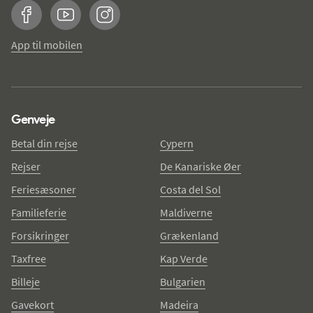
Facebook
YouTube
Instagram
App til mobilen
Genveje
Betal din rejse
Cypern
Rejser
De Kanariske Øer
Feriesæsoner
Costa del Sol
Familieferie
Maldiverne
Forsikringer
Grækenland
Taxfree
Kap Verde
Billeje
Bulgarien
Gavekort
Madeira