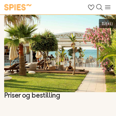
Se dine gemte h
Søg på spies.
Menu
(
41
)
Vis billeder
Priser og bestilling