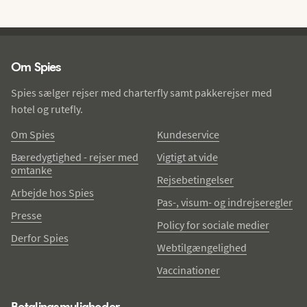
Spies - sidefod
Om Spies
Spies sælger rejser med charterfly samt pakkerejser med
hotel og rutefly.
Om Spies
Kundeservice
Bæredygtighed - rejser med
Vigtigt at vide
omtanke
Rejsebetingelser
Arbejde hos Spies
Pas-, visum- og indrejseregler
Presse
Policy for sociale medier
Derfor Spies
Webtilgængelighed
Vaccinationer
Betalingsmuligheder