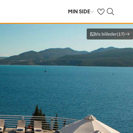
Se dine gemte hot
Søg på spies.dk
MIN SIDE
Vis billeder
(
17
)