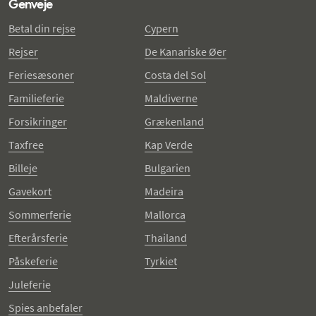
Genveje
Betal din rejse
Cypern
Rejser
De Kanariske Øer
Feriesæsoner
Costa del Sol
Familieferie
Maldiverne
Forsikringer
Grækenland
Taxfree
Kap Verde
Billeje
Bulgarien
Gavekort
Madeira
Sommerferie
Mallorca
Efterårsferie
Thailand
Påskeferie
Tyrkiet
Juleferie
Spies anbefaler