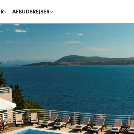
ER
AFBUDSREJSER