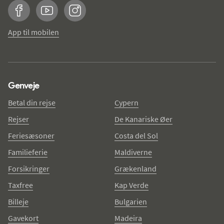
Facebook
YouTube
Instagram
App til mobilen
Genveje
Betal din rejse
Cypern
Rejser
De Kanariske Øer
Feriesæsoner
Costa del Sol
Familieferie
Maldiverne
Forsikringer
Grækenland
Taxfree
Kap Verde
Billeje
Bulgarien
Gavekort
Madeira