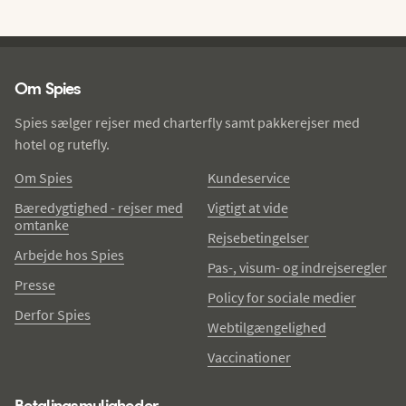
Spies - sidefod
Om Spies
Spies sælger rejser med charterfly samt pakkerejser med
hotel og rutefly.
Om Spies
Kundeservice
Bæredygtighed - rejser med
Vigtigt at vide
omtanke
Rejsebetingelser
Arbejde hos Spies
Pas-, visum- og indrejseregler
Presse
Policy for sociale medier
Derfor Spies
Webtilgængelighed
Vaccinationer
Betalingsmuligheder