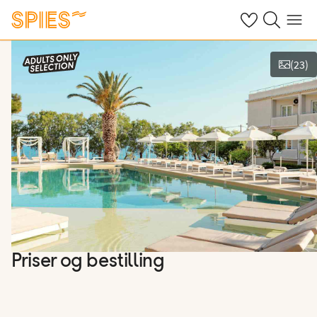
Se dine gemte h
Søg på spies.
Menu
(
23
)
Vis film og billeder
Priser og bestilling