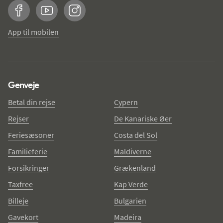
Facebook
YouTube
Instagram
App til mobilen
Genveje
Betal din rejse
Cypern
Rejser
De Kanariske Øer
Feriesæsoner
Costa del Sol
Familieferie
Maldiverne
Forsikringer
Grækenland
Taxfree
Kap Verde
Billeje
Bulgarien
Gavekort
Madeira