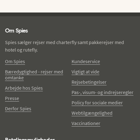
Spies - sidefod
Om Spies
Spies sælger rejser med charterfly samt pakkerejser med
hotel og rutefly.
Om Spies
Kundeservice
Bæredygtighed - rejser med
Vigtigt at vide
omtanke
Rejsebetingelser
Arbejde hos Spies
Pas-, visum- og indrejseregler
Presse
Policy for sociale medier
Derfor Spies
Webtilgængelighed
Vaccinationer
Betalingsmuligheder