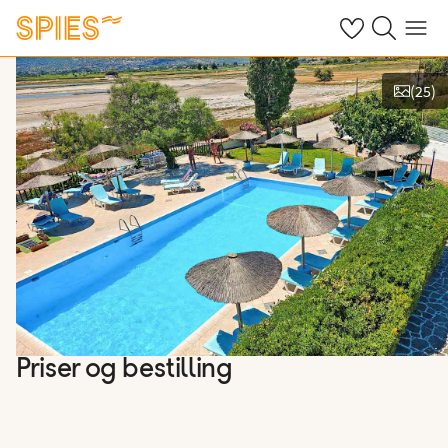
Se dine gemte h
Søg på spies.
Menu
(
25
)
Vis billeder
Priser og bestilling