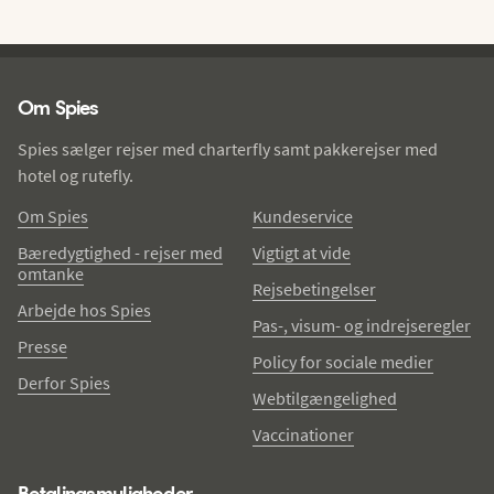
Spies - sidefod
Om Spies
Spies sælger rejser med charterfly samt pakkerejser med
hotel og rutefly.
Om Spies
Kundeservice
Bæredygtighed - rejser med
Vigtigt at vide
omtanke
Rejsebetingelser
Arbejde hos Spies
Pas-, visum- og indrejseregler
Presse
Policy for sociale medier
Derfor Spies
Webtilgængelighed
Vaccinationer
Betalingsmuligheder