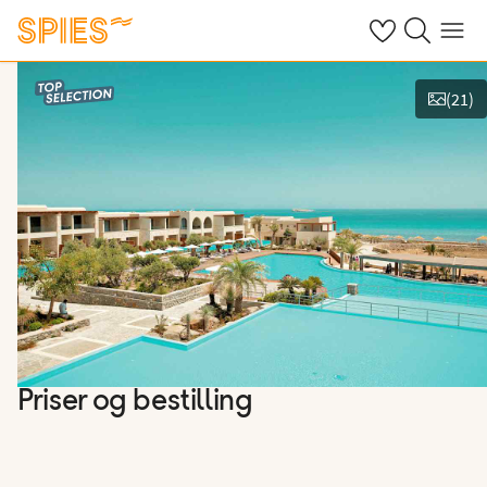
Se dine gemte h
Søg på spies.
Menu
(
21
)
Vis billeder
Priser og bestilling