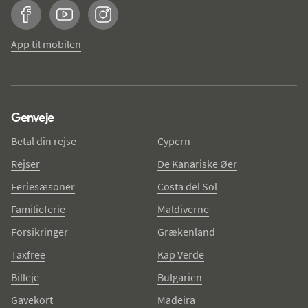
Facebook
YouTube
Instagram
App til mobilen
Genveje
Betal din rejse
Cypern
Rejser
De Kanariske Øer
Feriesæsoner
Costa del Sol
Familieferie
Maldiverne
Forsikringer
Grækenland
Taxfree
Kap Verde
Billeje
Bulgarien
Gavekort
Madeira