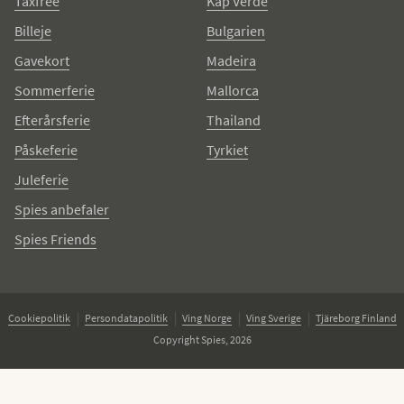
Taxfree
Kap Verde
Billeje
Bulgarien
Gavekort
Madeira
Sommerferie
Mallorca
Efterårsferie
Thailand
Påskeferie
Tyrkiet
Juleferie
Spies anbefaler
Spies Friends
Cookiepolitik
Persondatapolitik
Ving Norge
Ving Sverige
Tjäreborg Finland
Copyright Spies, 2026