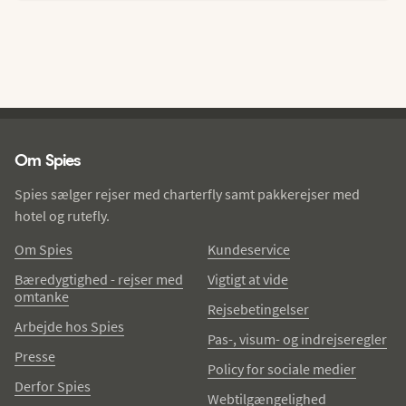
Spies - sidefod
Om Spies
Spies sælger rejser med charterfly samt pakkerejser med
hotel og rutefly.
Om Spies
Kundeservice
Bæredygtighed - rejser med
Vigtigt at vide
omtanke
Rejsebetingelser
Arbejde hos Spies
Pas-, visum- og indrejseregler
Presse
Policy for sociale medier
Derfor Spies
Webtilgængelighed