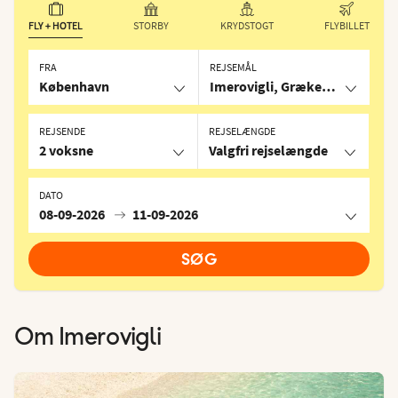
FLY + HOTEL
STORBY
KRYDSTOGT
FLYBILLET
FRA
REJSEMÅL
København
Imerovigli, Grækenland
REJSENDE
REJSELÆNGDE
2 voksne
Valgfri rejselængde
DATO
08-09-2026
11-09-2026
SØG
Om
Imerovigli