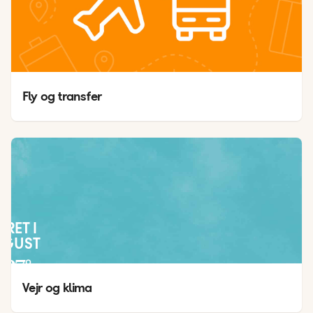
Fly og transfer
JRET I
UGUST
27
°
24
°
Vejr og klima