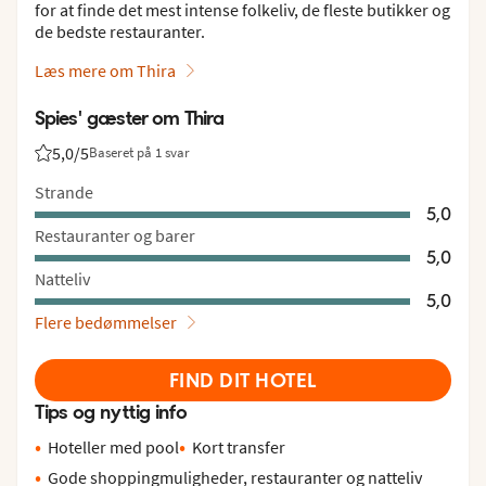
for at finde det mest intense folkeliv, de fleste butikker og
de bedste restauranter.
Læs mere om Thira
Spies' gæster om Thira
5,0
/5
Baseret på 1 svar
Bedømmelse fra Spies gæster: 5/5
Strande
5,0
Restauranter og barer
5,0
Natteliv
5,0
Flere bedømmelser
FIND DIT HOTEL
Tips og nyttig info
Hoteller med pool
Kort transfer
Gode shoppingmuligheder, restauranter og natteliv