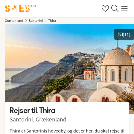
Se dine gemte h
Søg på spies.
Menu
Grækenland
Santorini
Thira
(
11
)
Vis billeder
Rejser til
Thira
Santorini
,
Grækenland
Thira er Santorinis hovedby, og det er her, du skal rejse til