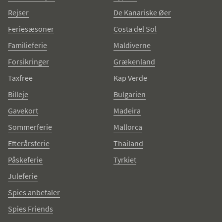
Rejser
De Kanariske Øer
Feriesæsoner
Costa del Sol
Familieferie
Maldiverne
Forsikringer
Grækenland
Taxfree
Kap Verde
Billeje
Bulgarien
Gavekort
Madeira
Sommerferie
Mallorca
Efterårsferie
Thailand
Påskeferie
Tyrkiet
Juleferie
Spies anbefaler
Spies Friends