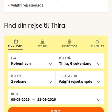
Valgfri rejselængde
Find din rejse til
Thira
FLY + HOTEL
STORBY
KRYDSTOGT
FLYBILLET
FRA
REJSEMÅL
København
Thira, Grækenland
REJSENDE
REJSELÆNGDE
2 voksne
Valgfri rejselængde
DATO
08-09-2026
11-09-2026
SØG