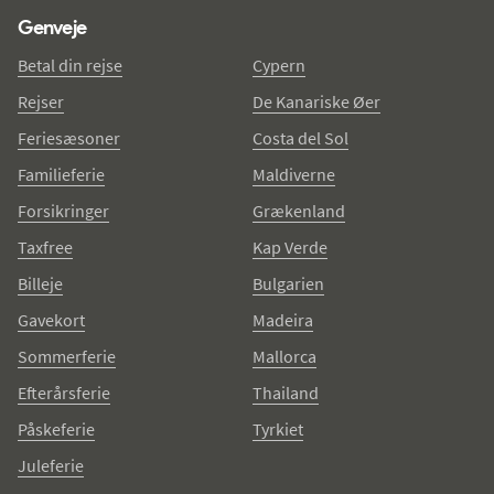
Genveje
Betal din rejse
Cypern
Rejser
De Kanariske Øer
Feriesæsoner
Costa del Sol
Familieferie
Maldiverne
Forsikringer
Grækenland
Taxfree
Kap Verde
Billeje
Bulgarien
Gavekort
Madeira
Sommerferie
Mallorca
Efterårsferie
Thailand
Påskeferie
Tyrkiet
Juleferie