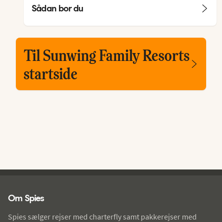
Sådan bor du
Til Sunwing Family Resorts
startside
Spies - sidefod
Om Spies
Spies sælger rejser med charterfly samt pakkerejser med