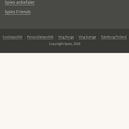
Spies anbefaler
Spies Friends
Cookiepolitik
Persondatapolitik
Ving Norge
Ving Sverige
Tjäreborg Finland
Copyright Spies, 2026