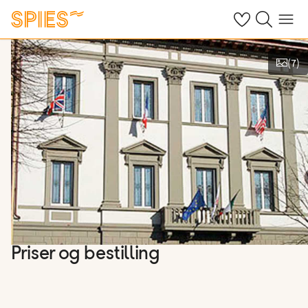
Se dine gemte h
Søg på spies.
Menu
(
7
)
Vis billeder
Priser og bestilling