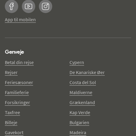
Facebook
YouTube
Instagram
App til mobilen
Genveje
Betal din rejse
Cypern
Rejser
De Kanariske Øer
Feriesæsoner
Costa del Sol
Familieferie
Maldiverne
Forsikringer
Grækenland
Taxfree
Kap Verde
Billeje
Bulgarien
Gavekort
Madeira