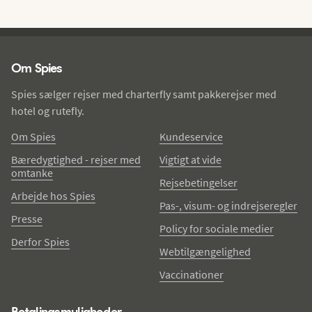
Spies - sidefod
Om Spies
Spies sælger rejser med charterfly samt pakkerejser med
hotel og rutefly.
Om Spies
Kundeservice
Bæredygtighed - rejser med
Vigtigt at vide
omtanke
Rejsebetingelser
Arbejde hos Spies
Pas-, visum- og indrejseregler
Presse
Policy for sociale medier
Derfor Spies
Webtilgængelighed
Vaccinationer
Betalingsmuligheder