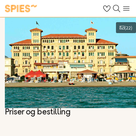
Se dine gemte h
Søg på spies.
Menu
(
22
)
Vis billeder
Priser og bestilling