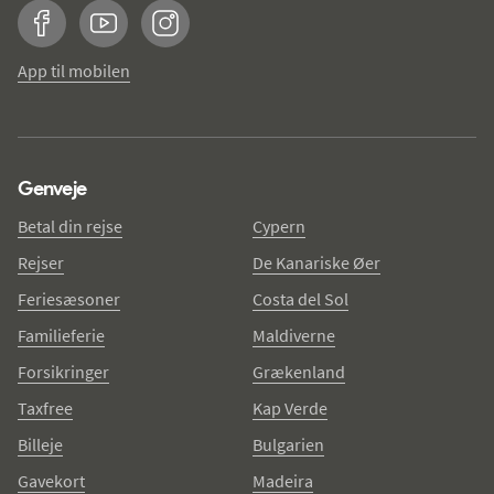
Facebook
YouTube
Instagram
App til mobilen
Genveje
Betal din rejse
Cypern
Rejser
De Kanariske Øer
Feriesæsoner
Costa del Sol
Familieferie
Maldiverne
Forsikringer
Grækenland
Taxfree
Kap Verde
Billeje
Bulgarien
Gavekort
Madeira