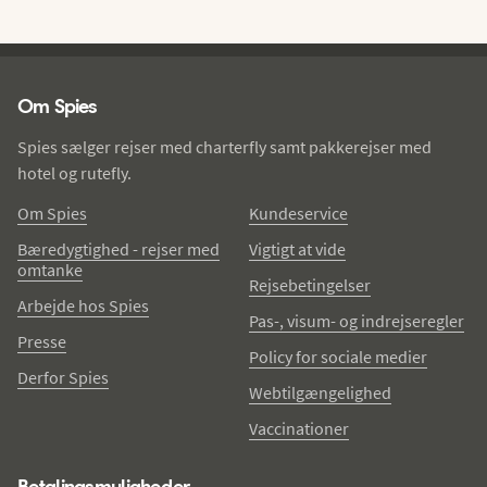
Spies - sidefod
Om Spies
Spies sælger rejser med charterfly samt pakkerejser med
hotel og rutefly.
Om Spies
Kundeservice
Bæredygtighed - rejser med
Vigtigt at vide
omtanke
Rejsebetingelser
Arbejde hos Spies
Pas-, visum- og indrejseregler
Presse
Policy for sociale medier
Derfor Spies
Webtilgængelighed
Vaccinationer
Betalingsmuligheder