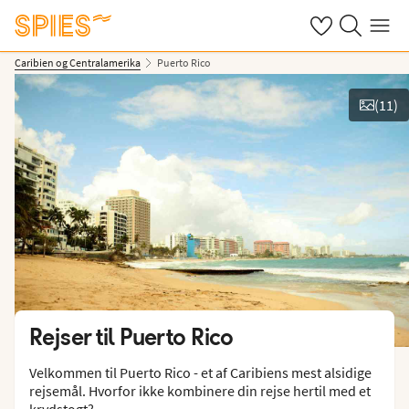
Se dine gemte h
Søg på spies.
Menu
Caribien og Centralamerika
Puerto Rico
(
11
)
Vis billeder
Rejser til
Puerto Rico
Velkommen til Puerto Rico - et af Caribiens mest alsidige
rejsemål. Hvorfor ikke kombinere din rejse hertil med et
krydstogt?