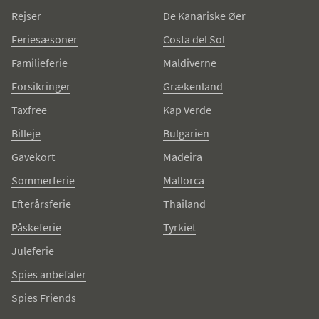
Rejser
De Kanariske Øer
Feriesæsoner
Costa del Sol
Familieferie
Maldiverne
Forsikringer
Grækenland
Taxfree
Kap Verde
Billeje
Bulgarien
Gavekort
Madeira
Sommerferie
Mallorca
Efterårsferie
Thailand
Påskeferie
Tyrkiet
Juleferie
Spies anbefaler
Spies Friends