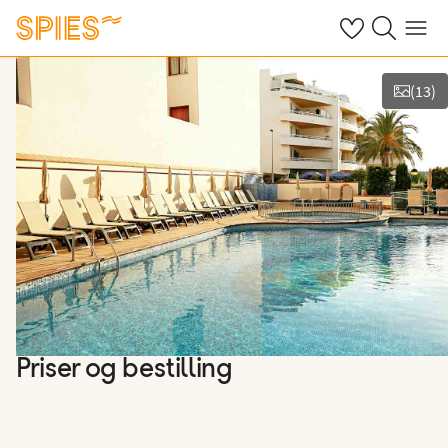
Se dine gemte h
Søg på spies.
Menu
(
13
)
Vis billeder
Priser og bestilling