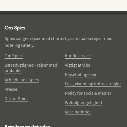
Spies - sidefod
Om Spies
Spies sælger rejser med charterfly samt pakkerejser med
hotel og rutefly.
Om Spies
Kundeservice
Bæredygtighed - rejser med
Vigtigt at vide
omtanke
Rejsebetingelser
Arbejde hos Spies
Pas-, visum- og indrejseregler
Presse
Policy for sociale medier
Derfor Spies
Webtilgængelighed
Vaccinationer
Betalingsmuligheder