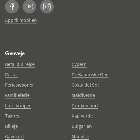
Facebook
YouTube
Instagram
App til mobilen
Genveje
Betal din rejse
Cypern
Rejser
De Kanariske Øer
Feriesæsoner
Costa del Sol
Familieferie
Maldiverne
Forsikringer
Grækenland
Taxfree
Kap Verde
Billeje
Bulgarien
Gavekort
Madeira