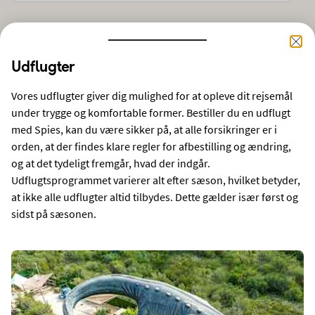
Find din rejse til
Cala Bona
Udflugter
Vores udflugter giver dig mulighed for at opleve dit rejsemål
FLY + HOTEL
STORBY
KRYDSTOGT
FLYBILLET
under trygge og komfortable former. Bestiller du en udflugt
med Spies, kan du være sikker på, at alle forsikringer er i
FRA
REJSEMÅL
København
Cala Bona, Spanien
orden, at der findes klare regler for afbestilling og ændring,
og at det tydeligt fremgår, hvad der indgår.
Udflugtsprogrammet varierer alt efter sæson, hvilket betyder,
REJSENDE
REJSELÆNGDE
2 voksne
Valgfri rejselængde
at ikke alle udflugter altid tilbydes. Dette gælder især først og
sidst på sæsonen.
DATO
10-08-2026
14-08-2026
SØG