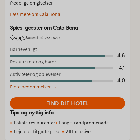
fredelige omgivelser.
Læs mere om Cala Bona
Spies' gæster om Cala Bona
4,4
/5
Baseret på 2534 svar
Bedømmelse fra Spies gæster: 4.4/5
Børnevenligt
4,6
Restauranter og barer
4,1
Aktiviteter og oplevelser
4,0
Flere bedømmelser
FIND DIT HOTEL
Tips og nyttig info
Lokale restauranter
Lang strandpromenade
Lejebiler til gode priser
All Inclusive