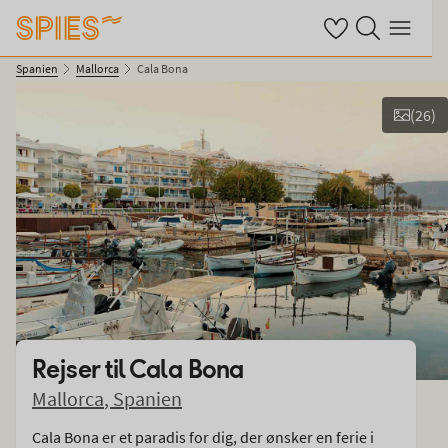
Se dine gemte hote
Søg på spies.dk
Menu
Spanien
Mallorca
Cala Bona
(
26
)
Vis billeder
Rejser til
Cala Bona
Mallorca
,
Spanien
Cala Bona er et paradis for dig, der ønsker en ferie i