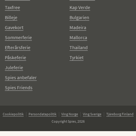
Taxfree
Kap Verde
Billeje
Bulgarien
Gavekort
Madeira
Sommerferie
Mallorca
Efterårsferie
Thailand
Påskeferie
Tyrkiet
Juleferie
Spies anbefaler
Spies Friends
Cookiepolitik
Persondatapolitik
Ving Norge
Ving Sverige
Tjäreborg Finland
Copyright Spies, 2026