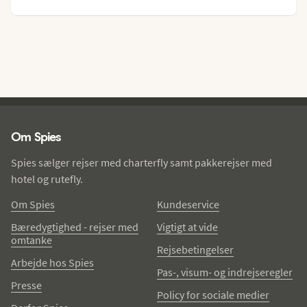
Spies - sidefod
Om Spies
Spies sælger rejser med charterfly samt pakkerejser med
hotel og rutefly.
Om Spies
Kundeservice
Bæredygtighed - rejser med
Vigtigt at vide
omtanke
Rejsebetingelser
Arbejde hos Spies
Pas-, visum- og indrejseregler
Presse
Policy for sociale medier