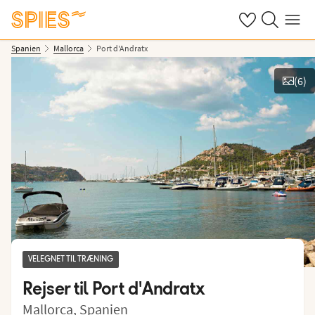
Se dine gemte h
Søg på spies.
Menu
Spanien
Mallorca
Port d'Andratx
(
6
)
Vis billeder
VELEGNET TIL TRÆNING
Rejser til
Port d'Andratx
Mallorca
,
Spanien