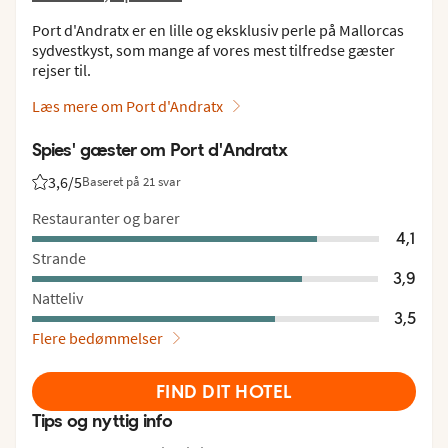
Port d'Andratx er en lille og eksklusiv perle på Mallorcas
sydvestkyst, som mange af vores mest tilfredse gæster
rejser til.
Læs mere om Port d'Andratx
Spies' gæster om Port d'Andratx
3,6
/5
Baseret på 21 svar
Bedømmelse fra Spies gæster: 3.6/5
Restauranter og barer
4,1
Strande
3,9
Natteliv
3,5
Flere bedømmelser
FIND DIT HOTEL
Tips og nyttig info