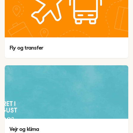
Fly og transfer
JRET I
UGUST
30
°
22
°
Vejr og klima