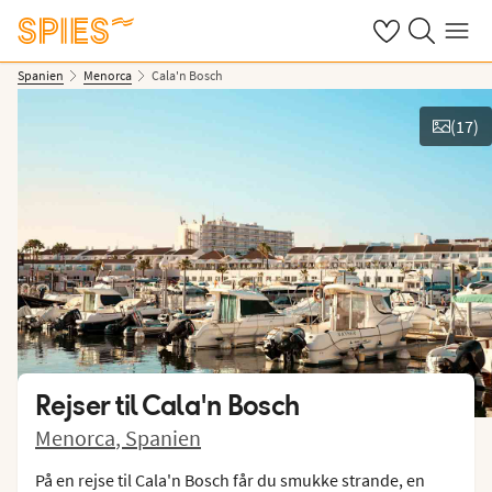
Se dine gemte h
Søg på spies.
Menu
Spanien
Menorca
Cala'n Bosch
(
17
)
Vis billeder
Rejser til
Cala'n Bosch
Menorca
,
Spanien
På en rejse til Cala'n Bosch får du smukke strande, en