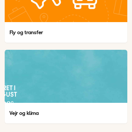
Fly og transfer
JRET I
UGUST
28
°
20
°
Vejr og klima