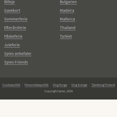
Billeje
Bulgarien
Gavekort
Madeira
Sommerferie
Mallorca
Efterårsferie
Thailand
Påskeferie
Tyrkiet
Juleferie
Spies anbefaler
Spies Friends
Cookiepolitik
Persondatapolitik
Ving Norge
Ving Sverige
Tjäreborg Finland
Copyright Spies, 2026