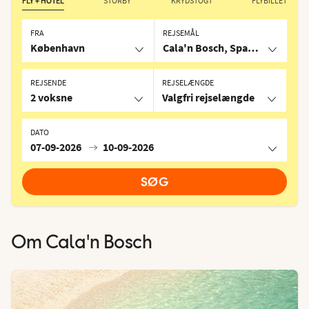
FLY + HOTEL
STORBY
KRYDSTOGT
FLYBILLET
FRA
REJSEMÅL
København
Cala'n Bosch, Spanien
REJSENDE
REJSELÆNGDE
2 voksne
Valgfri rejselængde
DATO
07-09-2026
10-09-2026
SØG
Om
Cala'n Bosch