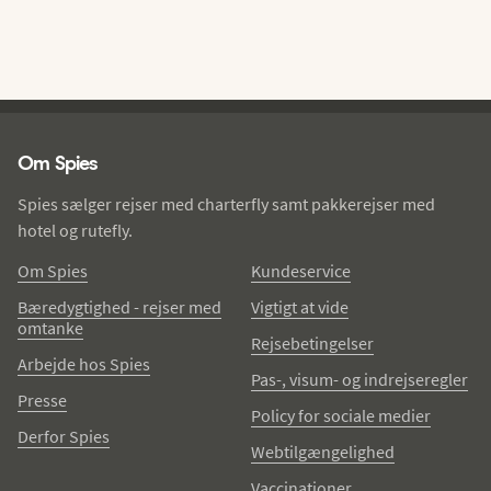
Spies - sidefod
Om Spies
Spies sælger rejser med charterfly samt pakkerejser med
hotel og rutefly.
Om Spies
Kundeservice
Bæredygtighed - rejser med
Vigtigt at vide
omtanke
Rejsebetingelser
Arbejde hos Spies
Pas-, visum- og indrejseregler
Presse
Policy for sociale medier
Derfor Spies
Webtilgængelighed
Vaccinationer