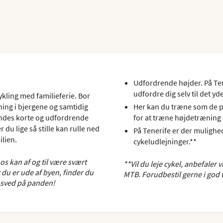
Udfordrende højder. På Tene
udfordre dig selv til det yd
kling med familieferie. Bor
æning i bjergene og samtidig
Her kan du træne som de pr
findes korte og udfordrende
for at træne højdetræning 
r du lige så stille kan rulle ned
På Tenerife er der mulighed
ilien.
cykeludlejninger.**
os kan af og til være svært
**Vil du leje cykel, anbefaler
 du er ude af byen, finder du
MTB. Forudbestil gerne i god t
r sved på panden!