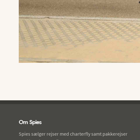
Spies - sidefod
Om Spies
Spies sælger rejser med charterfly samt pakkerejser