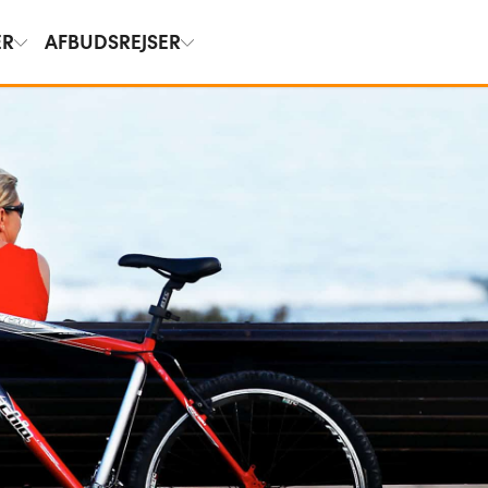
ER
AFBUDSREJSER