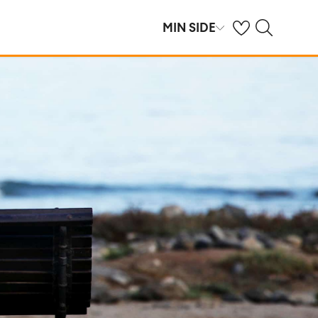
Se dine gemte hot
Søg på spies.dk
MIN SIDE