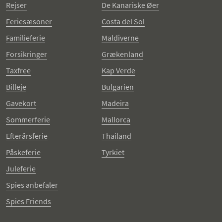
Rejser
De Kanariske Øer
Feriesæsoner
Costa del Sol
Familieferie
Maldiverne
Forsikringer
Grækenland
Taxfree
Kap Verde
Billeje
Bulgarien
Gavekort
Madeira
Sommerferie
Mallorca
Efterårsferie
Thailand
Påskeferie
Tyrkiet
Juleferie
Spies anbefaler
Spies Friends