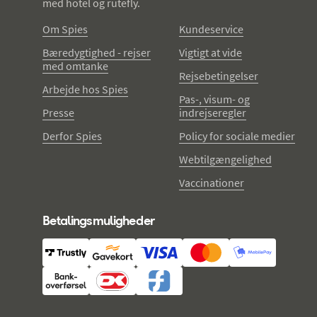
med hotel og rutefly.
Om Spies
Kundeservice
Bæredygtighed - rejser
Vigtigt at vide
med omtanke
Rejsebetingelser
Arbejde hos Spies
Pas-, visum- og
Presse
indrejseregler
Derfor Spies
Policy for sociale medier
Webtilgængelighed
Vaccinationer
Betalingsmuligheder