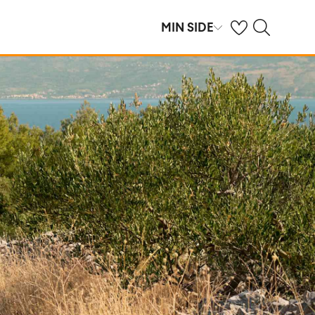
Se dine gemte hot
Søg på spies.dk
MIN SIDE