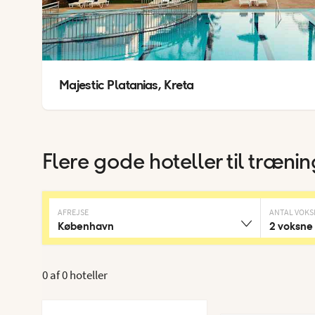
Majestic Platanias, Kreta
Flere gode hoteller til træni
AFREJSE
ANTAL VOKS
København
2 voksne
0 af
0 hoteller