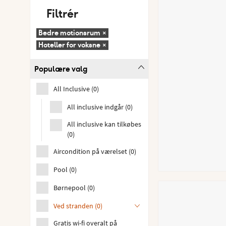
Filtrér
Bedre motionsrum
×
Hoteller for voksne
×
Populære valg
All Inclusive
(
0
)
All inclusive indgår
(
0
)
All inclusive kan tilkøbes
(
0
)
Aircondition på værelset
(
0
)
Pool
(
0
)
Børnepool
(
0
)
Ved stranden
(
0
)
Gratis wi-fi overalt på