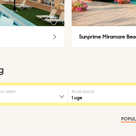
Sunprime Miramare Bea
ng
NE + BØRN
REJSELÆNGDE
1 uge
POPU