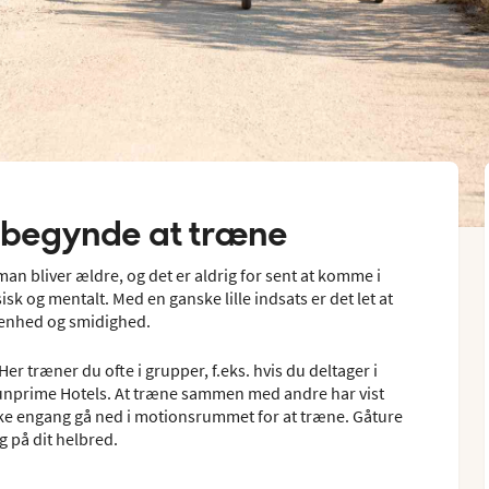
at begynde at træne
man bliver ældre, og det er aldrig for sent at komme i
sk og mentalt. Med en ganske lille indsats er det let at
ldenhed og smidighed.
er træner du ofte i grupper, f.eks. hvis du deltager i
unprime Hotels. At træne sammen med andre har vist
ikke engang gå ned i motionsrummet for at træne. Gåture
g på dit helbred.