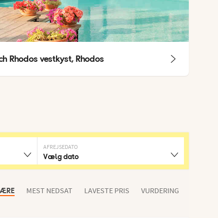
ch Rhodos vestkyst, Rhodos
AFREJSEDATO
Vælg dato
MEST NEDSAT
LAVESTE PRIS
VURDERING
LÆRE