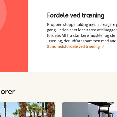
Fordele ved træning
Kroppen stopper aldrig med at reagere på 
gang. Ferien er et ideelt sted at tillæg
fordele. Alt fra stærkere muskler og stø
Træning, der udføres sammen med andre,
Sundhedsfordele ved træning
iorer