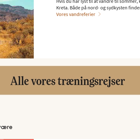
Hvis du har lyst til at vandre til somme
Kreta. Både på nord- og sydkysten find
Vores vandreferier
Alle vores træningsrejser
lvære