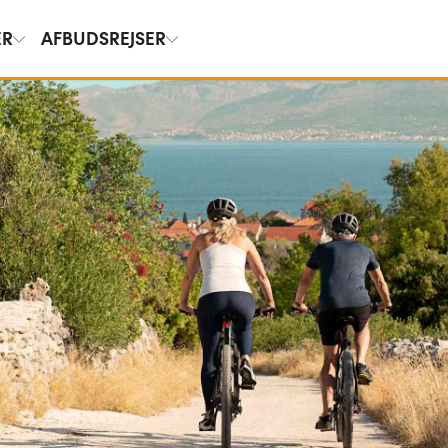
ER
AFBUDSREJSER