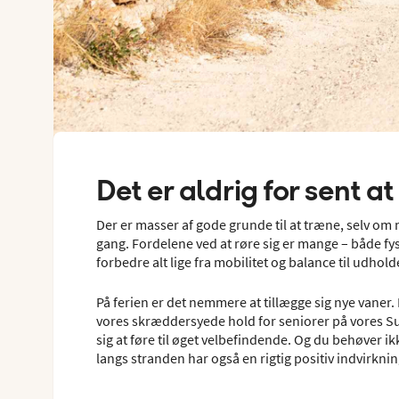
Det er aldrig for sent 
Der er masser af gode grunde til at træne, selv om 
gang. Fordelene ved at røre sig er mange – både fysi
forbedre alt lige fra mobilitet og balance til udho
På ferien er det nemmere at tillægge sig nye vaner. H
vores skræddersyede hold for seniorer på vores S
sig at føre til øget velbefindende. Og du behøver 
langs stranden har også en rigtig positiv indvirknin