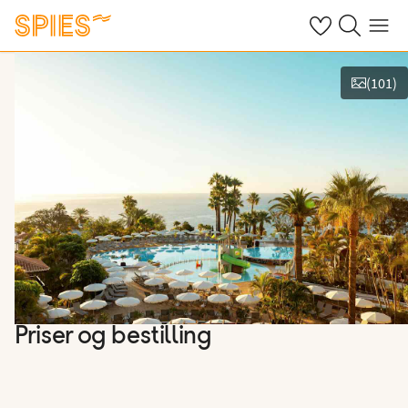
Se dine gemte h
Søg på spies.
Menu
(
101
)
Vis film og billeder
Priser og bestilling