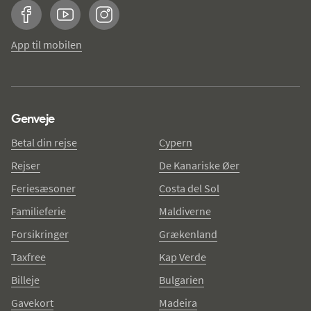
Facebook
YouTube
Instagram
App til mobilen
Genveje
Betal din rejse
Cypern
Rejser
De Kanariske Øer
Feriesæsoner
Costa del Sol
Familieferie
Maldiverne
Forsikringer
Grækenland
Taxfree
Kap Verde
Billeje
Bulgarien
Gavekort
Madeira