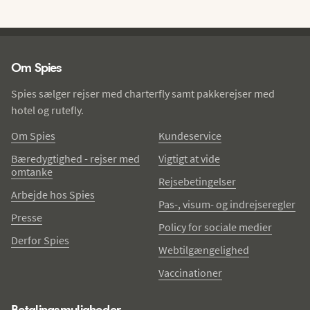
Spies - sidefod
Om Spies
Spies sælger rejser med charterfly samt pakkerejser med
hotel og rutefly.
Om Spies
Kundeservice
Bæredygtighed - rejser med
Vigtigt at vide
omtanke
Rejsebetingelser
Arbejde hos Spies
Pas-, visum- og indrejseregler
Presse
Policy for sociale medier
Derfor Spies
Webtilgængelighed
Vaccinationer
Betalingsmuligheder