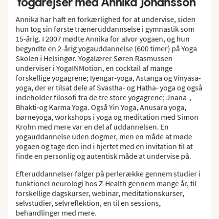
Yogarejser med Annika Johansson
Annika har haft en forkærlighed for at undervise, siden
hun tog sin første træneruddannselse i gymnastik som
15-årig. I 2007 mødte Annika for alvor yogaen, og hun
begyndte en 2-årig yogauddannelse (600 timer) på Yoga
Skolen i Helsingør. Yogalærer Søren Rasmussen
underviser i YogaINMotion, en cocktail af mange
forskellige yogagrene; Iyengar-yoga, Astanga og Vinyasa-
yoga, der er tilsat dele af Svastha- og Hatha- yoga og også
indeholder filosofi fra de tre store yogagrene; Jnana-,
Bhakti-og Karma Yoga. Også Yin Yoga, Anusara yoga,
børneyoga, workshops i yoga og meditation med Simon
Krohn med mere var en del af uddannelsen. En
yogauddannelse uden dogmer, men en måde at møde
yogaen og tage den ind i hjertet med en invitation til at
finde en personlig og autentisk måde at undervise på.
Efteruddannelser følger på perlerække gennem studier i
funktionel neurologi hos Z-Health gennem mange år, til
forskellige dagskurser, webinar, meditationskurser,
selvstudier, selvreflektion, en til en sessions,
behandlinger med mere.