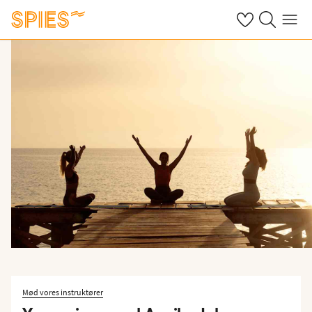
Se dine gemte h
Søg på spies.
Menu
Mød vores instruktører