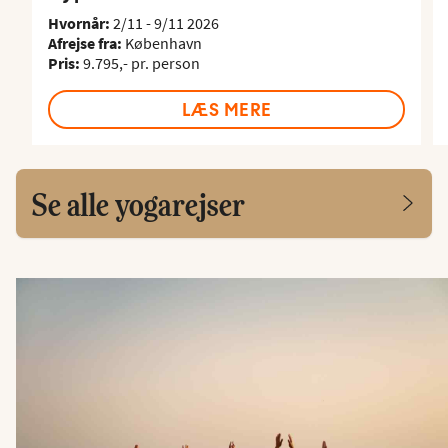
Hvornår:
2/11 - 9/11 2026
Afrejse fra:
København
Pris:
9.795,- pr. person
LÆS MERE
Se alle yogarejser