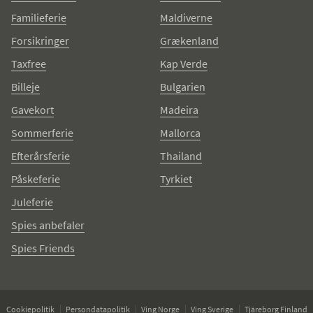
Familieferie
Maldiverne
Forsikringer
Grækenland
Taxfree
Kap Verde
Billeje
Bulgarien
Gavekort
Madeira
Sommerferie
Mallorca
Efterårsferie
Thailand
Påskeferie
Tyrkiet
Juleferie
Spies anbefaler
Spies Friends
Cookiepolitik
Persondatapolitik
Ving Norge
Ving Sverige
Tjäreborg Finland