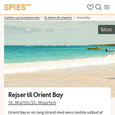
Se dine gemte h
Søg på spies.
Menu
Caribien og Centralamerika
St. Martin/St. Maarten
Orient Bay
(
20
)
Vis billeder
Rejser til
Orient Bay
St. Martin/St. Maarten
Orient Bay er en lang strand med øens bedste udbud af