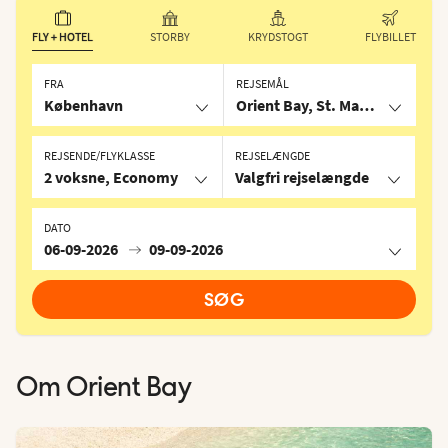
FLY + HOTEL
STORBY
KRYDSTOGT
FLYBILLET
FRA
REJSEMÅL
København
Orient Bay, St. Martin/St. Maa
REJSENDE/FLYKLASSE
REJSELÆNGDE
2 voksne, Economy
Valgfri rejselængde
DATO
06-09-2026
09-09-2026
SØG
Om
Orient Bay