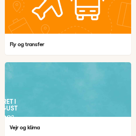
Fly og transfer
JRET I
UGUST
28
°
27
°
Vejr og klima