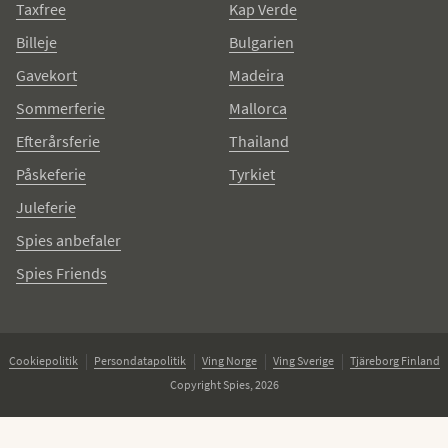
Taxfree
Kap Verde
Billeje
Bulgarien
Gavekort
Madeira
Sommerferie
Mallorca
Efterårsferie
Thailand
Påskeferie
Tyrkiet
Juleferie
Spies anbefaler
Spies Friends
Cookiepolitik
Persondatapolitik
Ving Norge
Ving Sverige
Tjäreborg Finland
Copyright Spies, 2026