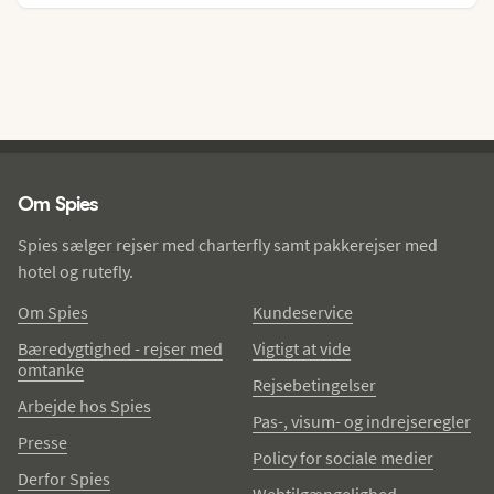
Spies - sidefod
Om Spies
Spies sælger rejser med charterfly samt pakkerejser med
hotel og rutefly.
Om Spies
Kundeservice
Bæredygtighed - rejser med
Vigtigt at vide
omtanke
Rejsebetingelser
Arbejde hos Spies
Pas-, visum- og indrejseregler
Presse
Policy for sociale medier
Derfor Spies
Webtilgængelighed