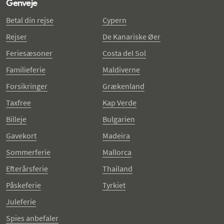
Genveje
Betal din rejse
Cypern
Rejser
De Kanariske Øer
Feriesæsoner
Costa del Sol
Familieferie
Maldiverne
Forsikringer
Grækenland
Taxfree
Kap Verde
Billeje
Bulgarien
Gavekort
Madeira
Sommerferie
Mallorca
Efterårsferie
Thailand
Påskeferie
Tyrkiet
Juleferie
Spies anbefaler