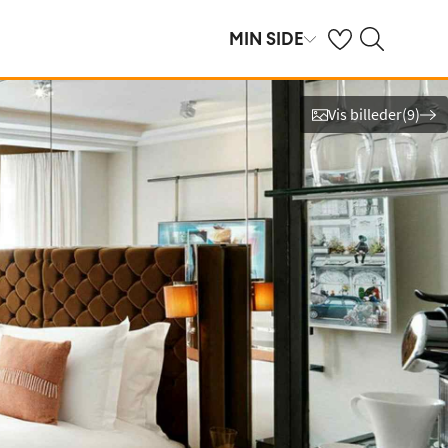
Se dine gemte hot
Søg på spies.dk
MIN SIDE
Vis billeder
(
9
)