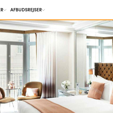
ER
AFBUDSREJSER