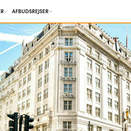
ER
AFBUDSREJSER