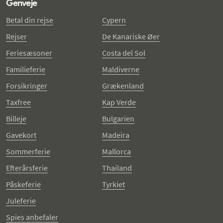
Genveje
Betal din rejse
Cypern
Rejser
De Kanariske Øer
Feriesæsoner
Costa del Sol
Familieferie
Maldiverne
Forsikringer
Grækenland
Taxfree
Kap Verde
Billeje
Bulgarien
Gavekort
Madeira
Sommerferie
Mallorca
Efterårsferie
Thailand
Påskeferie
Tyrkiet
Juleferie
Spies anbefaler