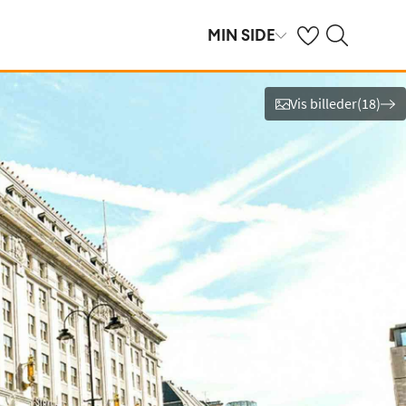
Se dine gemte hot
Søg på spies.dk
MIN SIDE
Vis billeder
(
18
)