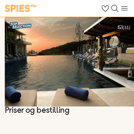
Se dine gemte h
Søg på spies.
Menu
(
31
)
Vis billeder
Priser og bestilling