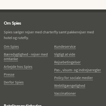
Spies - sidefod
Om Spies
Spies sælger rejser med charterfly samt pakkerejser med
hotel og rutefly.
Om Spies
Kundeservice
Bæredygtighed - rejser med
Vigtigt at vide
omtanke
Rejsebetingelser
Arbejde hos Spies
Pas-, visum- og indrejseregler
Presse
Policy for sociale medier
Derfor Spies
Webtilgængelighed
Vaccinationer
Betalingsmuligheder