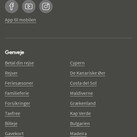
Facebook
YouTube
Instagram
App til mobilen
Genveje
Betal din rejse
Cypern
Rejser
De Kanariske Øer
Feriesæsoner
Costa del Sol
Familieferie
Maldiverne
Forsikringer
Grækenland
Taxfree
Kap Verde
Billeje
Bulgarien
Gavekort
Madeira