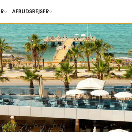
ER
AFBUDSREJSER