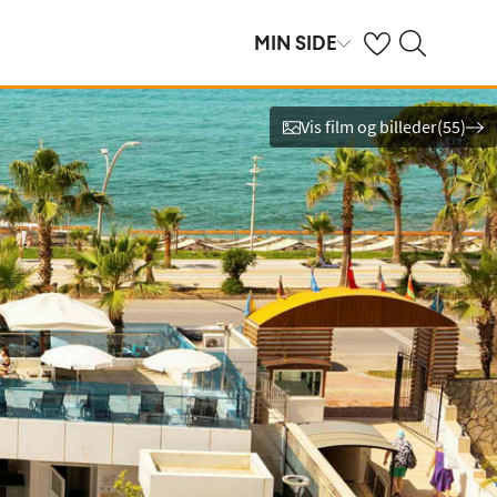
Se dine gemte hot
Søg på spies.dk
MIN SIDE
Vis film og billeder
(
55
)