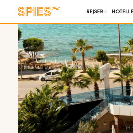
REJSER
HOTELL
Vis film og billeder