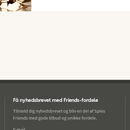
Få nyhedsbrevet med Friends-fordele
Tilmeld dig nyhedsbrevet og bliv en del af Spies
Friends med gode tilbud og unikke fordele.
E-mail