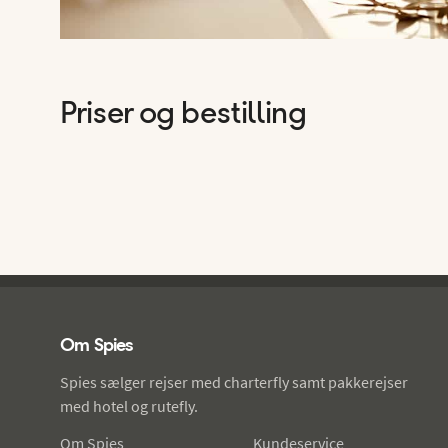
Priser og bestilling
Spies - sidefod
Om Spies
Spies sælger rejser med charterfly samt pakkerejser
med hotel og rutefly.
Om Spies
Kundeservice