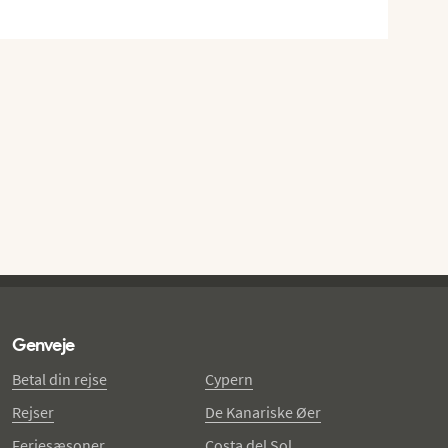
Genveje
Betal din rejse
Cypern
Rejser
De Kanariske Øer
Feriesæsoner
Costa del Sol