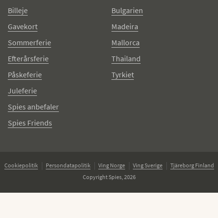
Billeje
Bulgarien
Gavekort
Madeira
Sommerferie
Mallorca
Efterårsferie
Thailand
Påskeferie
Tyrkiet
Juleferie
Spies anbefaler
Spies Friends
Cookiepolitik
Persondatapolitik
Ving Norge
Ving Sverige
Tjäreborg Finland
Copyright Spies, 2026