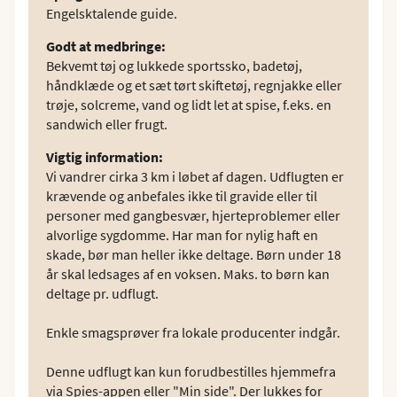
Engelsktalende guide.
Godt at medbringe
:
Bekvemt tøj og lukkede sportssko, badetøj,
håndklæde og et sæt tørt skiftetøj, regnjakke eller
trøje, solcreme, vand og lidt let at spise, f.eks. en
sandwich eller frugt.
Vigtig information
:
Vi vandrer cirka 3 km i løbet af dagen. Udflugten er
krævende og anbefales ikke til gravide eller til
personer med gangbesvær, hjerteproblemer eller
alvorlige sygdomme. Har man for nylig haft en
skade, bør man heller ikke deltage. Børn under 18
år skal ledsages af en voksen. Maks. to børn kan
deltage pr. udflugt.
Enkle smagsprøver fra lokale producenter indgår.
Denne udflugt kan kun forudbestilles hjemmefra
via Spies-appen eller "Min side". Der lukkes for