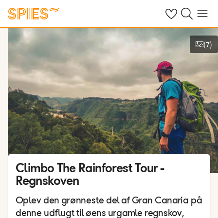
Se dine gemte h
Søg på spies.
Menu
(
7
)
Vis billeder
Climbo The Rainforest Tour -
Regnskoven
Oplev den grønneste del af Gran Canaria på
denne udflugt til øens urgamle regnskov,