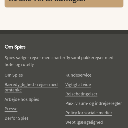
Spies - sidefod
Om Spies
Spies sælger rejser med charterfly samt pakkerejser med
hotel og rutefly.
Om Spies
Kundeservice
Bæredygtighed - rejser med
Vigtigt at vide
omtanke
Rejsebetingelser
Arbejde hos Spies
Pas-, visum- og indrejseregler
Presse
Policy for sociale medier
Derfor Spies
Webtilgængelighed