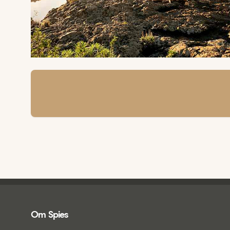
Spies - sidefod
Om Spies