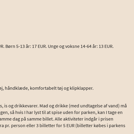
 EUR. Børn 5-13 år: 17 EUR. Unge og voksne 14-64 år: 13 EUR.
j, håndklæde, komfortabelt tøj og klipklapper.
s, is og drikkevarer. Mad og drikke (med undtagelse af vand) må
n, så hvis I har lyst til at spise uden for parken, kan I tage en
me dag på samme billet. Alle aktiviteter indgår i prisen
pr. person eller 3 billetter for 5 EUR (billetter købes i parkens