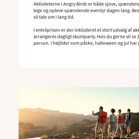
Aktiviteterne i Angry Birds er både sjove, spænde
lege og opleve spændende eventyr dagen lang. Best
vil tale om i lang tid.
I entréprisen er der inkluderet et stort udvalg af a
arrangeres dagligt skumparty. Hvis du gerne vil se 
person. I højtider som påske, halloween og jul ha