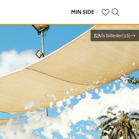
Se dine gemte hot
Søg på spies.dk
MIN SIDE
Vis billeder
(
13
)