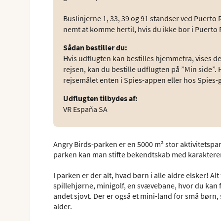
Buslinjerne 1, 33, 39 og 91 standser ved Puerto 
nemt at komme hertil, hvis du ikke bor i Puerto 
Sådan bestiller du
:
Hvis udflugten kan bestilles hjemmefra, vises den 
rejsen, kan du bestille udflugten på ”Min side”. 
rejsemålet enten i Spies-appen eller hos Spies-
Udflugten tilbydes af
:
VR España SA
Angry Birds-parken er en 5000 m² stor aktivitetspar
parken kan man stifte bekendtskab med karakterern
I parken er der alt, hvad børn i alle aldre elsker! Al
spillehjørne, minigolf, en svævebane, hvor du kan
andet sjovt. Der er også et mini-land for små børn,
alder.