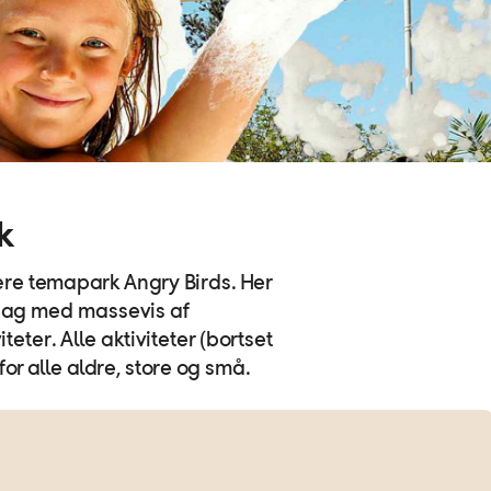
k
ære temapark Angry Birds. Her
iedag med massevis af
eter. Alle aktiviteter (bortset
or alle aldre, store og små.