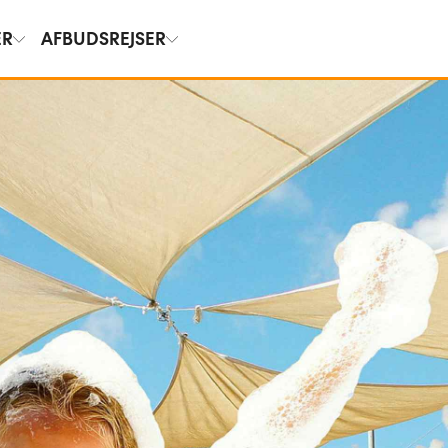
ER
AFBUDSREJSER