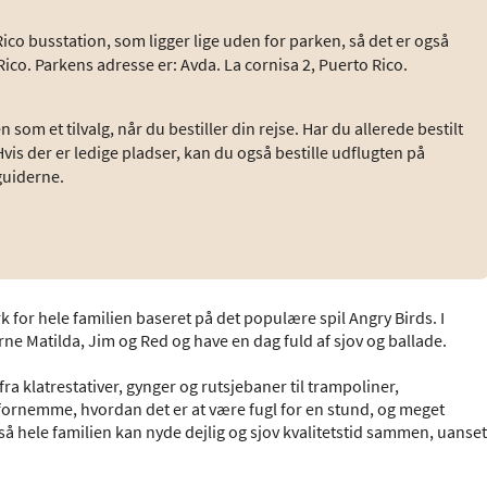
Rico busstation, som ligger lige uden for parken, så det er også
Rico. Parkens adresse er: Avda. La cornisa 2, Puerto Rico.
som et tilvalg, når du bestiller din rejse. Har du allerede bestilt
Hvis der er ledige pladser, kan du også bestille udflugten på
guiderne.
k for hele familien baseret på det populære spil Angry Birds. I
e Matilda, Jim og Red og have en dag fuld af sjov og ballade.
t fra klatrestativer, gynger og rutsjebaner til trampoliner,
 fornemme, hvordan det er at være fugl for en stund, og meget
 så hele familien kan nyde dejlig og sjov kvalitetstid sammen, uanset