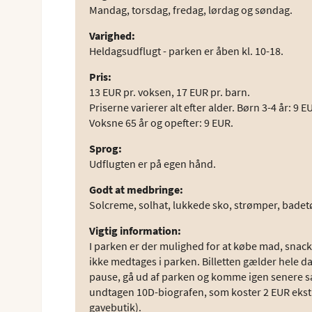
Mandag, torsdag, fredag, lørdag og søndag.
Varighed
:
Heldagsudflugt - parken er åben kl. 10-18.
Pris
:
13 EUR pr. voksen, 17 EUR pr. barn.
Priserne varierer alt efter alder. Børn 3-4 år: 9
Voksne 65 år og opefter: 9 EUR.
Sprog
:
Udflugten er på egen hånd.
Godt at medbringe
:
Solcreme, solhat, lukkede sko, strømper, badetø
Vigtig information
:
I parken er der mulighed for at købe mad, snack
ikke medtages i parken. Billetten gælder hele dage
pause, gå ud af parken og komme igen senere sam
undtagen 10D-biografen, som koster 2 EUR ekstra 
gavebutik).