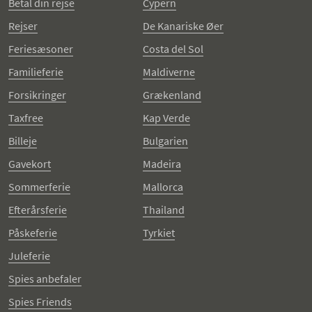
Betal din rejse
Cypern
Rejser
De Kanariske Øer
Feriesæsoner
Costa del Sol
Familieferie
Maldiverne
Forsikringer
Grækenland
Taxfree
Kap Verde
Billeje
Bulgarien
Gavekort
Madeira
Sommerferie
Mallorca
Efterårsferie
Thailand
Påskeferie
Tyrkiet
Juleferie
Spies anbefaler
Spies Friends