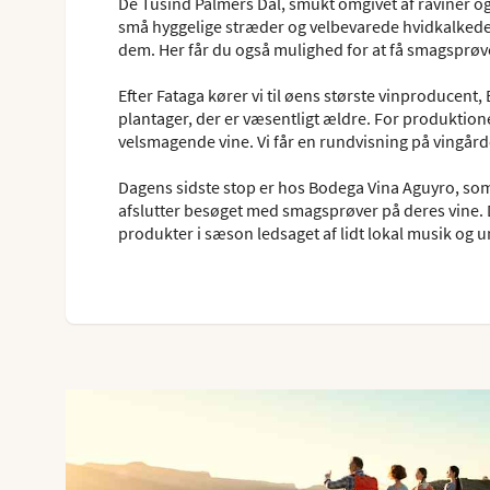
De Tusind Palmers Dal, smukt omgivet af raviner og
små hyggelige stræder og velbevarede hvidkalkede 
dem. Her får du også mulighed for at få smagsprøver
Efter Fataga kører vi til øens største vinproducen
plantager, der er væsentligt ældre. For produktionen
velsmagende vine. Vi får en rundvisning på vingårde
Dagens sidste stop er hos Bodega Vina Aguyro, som e
afslutter besøget med smagsprøver på deres vine.
produkter i sæson ledsaget af lidt lokal musik og 