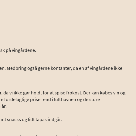
lsk på vingårdene.
tenen. Medbring også gerne kontanter, da en af vingårdene ikke
a vi ikke gør holdt for at spise frokost. Der kan købes vin og
re fordelagtige priser end i lufthavnen og de store
 år.
amt snacks og lidt tapas indgår.