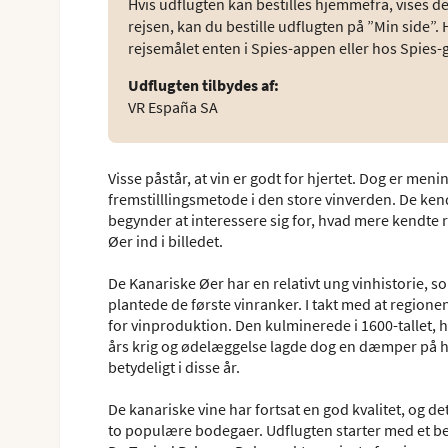
Hvis udflugten kan bestilles hjemmefra, vises den 
rejsen, kan du bestille udflugten på ”Min side”. 
rejsemålet enten i Spies-appen eller hos Spies-
Udflugten tilbydes af
:
VR España SA
Visse påstår, at vin er godt for hjertet. Dog er men
fremstilllingsmetode i den store vinverden. De ken
begynder at interessere sig for, hvad mere kendte
Øer ind i billedet.
De Kanariske Øer har en relativt ung vinhistorie, so
plantede de første vinranker. I takt med at region
for vinproduktion. Den kulminerede i 1600-tallet, h
års krig og ødelæggelse lagde dog en dæmper på h
betydeligt i disse år.
De kanariske vine har fortsat en god kvalitet, og det
to populære bodegaer. Udflugten starter med et bes