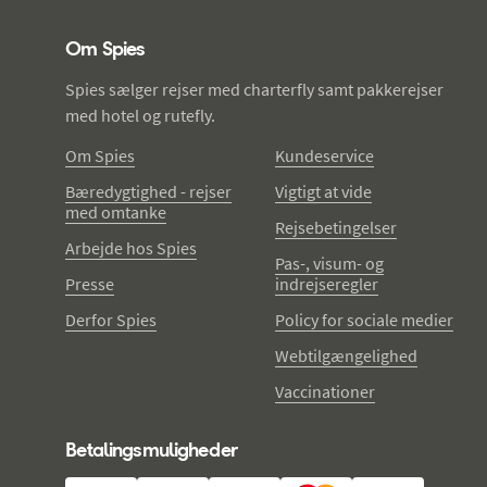
Spies - sidefod
Om Spies
Spies sælger rejser med charterfly samt pakkerejser
med hotel og rutefly.
Om Spies
Kundeservice
Bæredygtighed - rejser
Vigtigt at vide
med omtanke
Rejsebetingelser
Arbejde hos Spies
Pas-, visum- og
Presse
indrejseregler
Derfor Spies
Policy for sociale medier
Webtilgængelighed
Vaccinationer
Betalingsmuligheder