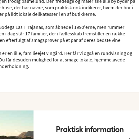
 en frodig palmelund. Den fredelige og maleriske lille by byder på
huse, der har navne, som praktisk nok indikerer, hvem der bor i
 på lidt lokale delikatesser i en af butikkerne.
t, Bodega Las Tirajanas, som åbnede i 1990'erne, men rummer
 i dag står 17 familier, der i fællesskab fremstiller en række
n efterfulgt af smagsprøver på et par af deres bedste vine.
r en lille, familieejet vingård. Her får vi også en rundvisning og
 Du får desuden mulighed for at smage lokale, hjemmelavede
underholdning.
Praktisk information