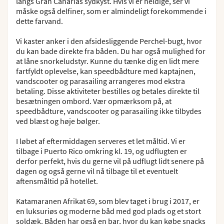
langs Gran Canarias sydkyst. Hvis vi er heldige, ser vi
måske også delfiner, som er almindeligt forekommende i
dette farvand.
Vi kaster anker i den afsidesliggende Perchel-bugt, hvor
du kan bade direkte fra båden. Du har også mulighed for
at låne snorkeludstyr. Kunne du tænke dig en lidt mere
fartfyldt oplevelse, kan speedbådture med kaptajnen,
vandscooter og parasailing arrangeres mod ekstra
betaling. Disse aktiviteter bestilles og betales direkte til
besætningen ombord. Vær opmærksom på, at
speedbådture, vandscooter og parasailing ikke tilbydes
ved blæst og høje bølger.
I løbet af eftermiddagen serveres et let måltid. Vi er
tilbage i Puerto Rico omkring kl. 19, og udflugten er
derfor perfekt, hvis du gerne vil på udflugt lidt senere på
dagen og også gerne vil nå tilbage til et eventuelt
aftensmåltid på hotellet.
Katamaranen Afrikat 69, som blev taget i brug i 2017, er
en luksuriøs og moderne båd med god plads og et stort
soldæk. Båden har også en bar, hvor du kan købe snacks