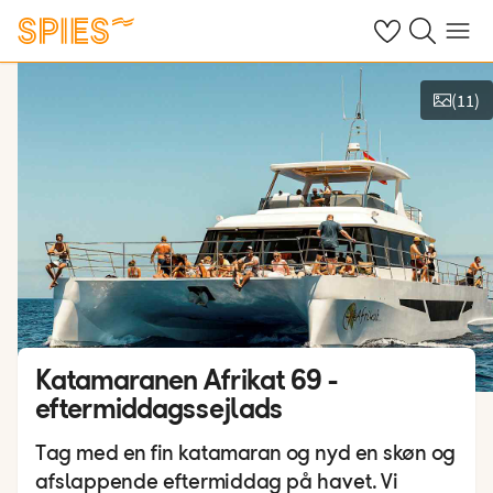
Se dine gemte h
Søg på spies.
Menu
(
11
)
Vis film og billeder
Katamaranen Afrikat 69 -
eftermiddagssejlads
Tag med en fin katamaran og nyd en skøn og
afslappende eftermiddag på havet. Vi