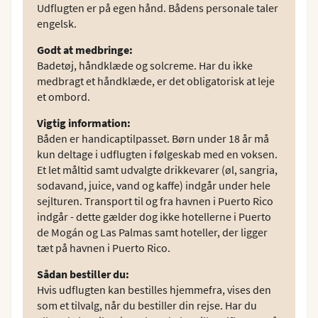
Udflugten er på egen hånd. Bådens personale taler
engelsk.
Godt at medbringe
:
Badetøj, håndklæde og solcreme. Har du ikke
medbragt et håndklæde, er det obligatorisk at leje
et ombord.
Vigtig information
:
Båden er handicaptilpasset. Børn under 18 år må
kun deltage i udflugten i følgeskab med en voksen.
Et let måltid samt udvalgte drikkevarer (øl, sangria,
sodavand, juice, vand og kaffe) indgår under hele
sejlturen. Transport til og fra havnen i Puerto Rico
indgår - dette gælder dog ikke hotellerne i Puerto
de Mogán og Las Palmas samt hoteller, der ligger
tæt på havnen i Puerto Rico.
Sådan bestiller du
:
Hvis udflugten kan bestilles hjemmefra, vises den
som et tilvalg, når du bestiller din rejse. Har du