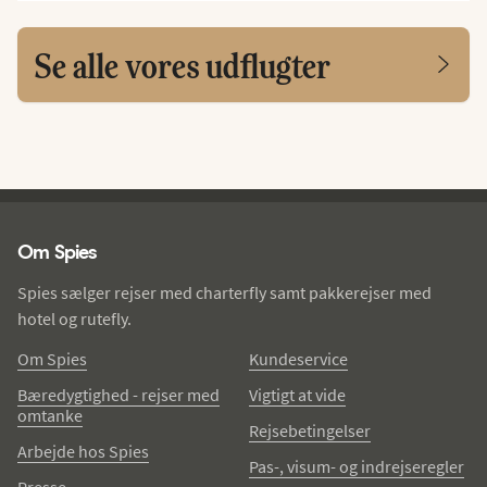
Se alle vores udflugter
Spies - sidefod
Om Spies
Spies sælger rejser med charterfly samt pakkerejser med
hotel og rutefly.
Om Spies
Kundeservice
Bæredygtighed - rejser med
Vigtigt at vide
omtanke
Rejsebetingelser
Arbejde hos Spies
Pas-, visum- og indrejseregler
Presse