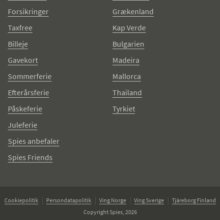
Forsikringer
Grækenland
Taxfree
Kap Verde
Billeje
Bulgarien
Gavekort
Madeira
Sommerferie
Mallorca
Efterårsferie
Thailand
Påskeferie
Tyrkiet
Juleferie
Spies anbefaler
Spies Friends
Cookiepolitik
Persondatapolitik
Ving Norge
Ving Sverige
Tjäreborg Finland
Copyright Spies, 2026