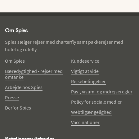
Spies - sidefod
Om Spies
Spies sælger rejser med charterfly samt pakkerejser med
hotel og rutefly.
Om Spies
Kundeservice
Bæredygtighed - rejser med
Vigtigt at vide
omtanke
Rejsebetingelser
Arbejde hos Spies
Pas-, visum- og indrejseregler
Presse
Policy for sociale medier
Derfor Spies
Webtilgængelighed
Vaccinationer
Betalingsmuligheder