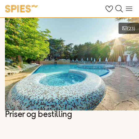
Se dine gemte h
Søg på spies.
Menu
(
23
)
Vis billeder
Priser og bestilling