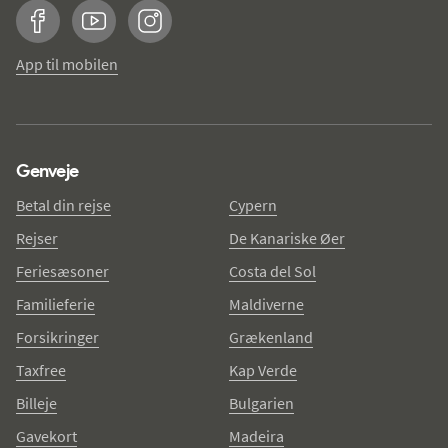
Facebook
YouTube
Instagram
App til mobilen
Genveje
Betal din rejse
Cypern
Rejser
De Kanariske Øer
Feriesæsoner
Costa del Sol
Familieferie
Maldiverne
Forsikringer
Grækenland
Taxfree
Kap Verde
Billeje
Bulgarien
Gavekort
Madeira