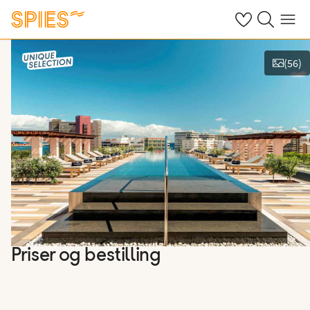
Se dine gemte h
Søg på spies.
Menu
(
56
)
Vis billeder
Priser og bestilling