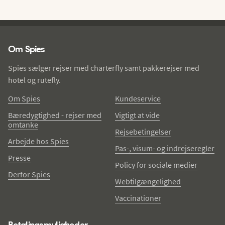
Spies - sidefod
Om Spies
Spies sælger rejser med charterfly samt pakkerejser med
hotel og rutefly.
Om Spies
Kundeservice
Bæredygtighed - rejser med
Vigtigt at vide
omtanke
Rejsebetingelser
Arbejde hos Spies
Pas-, visum- og indrejseregler
Presse
Policy for sociale medier
Derfor Spies
Webtilgængelighed
Vaccinationer
Betalingsmuligheder