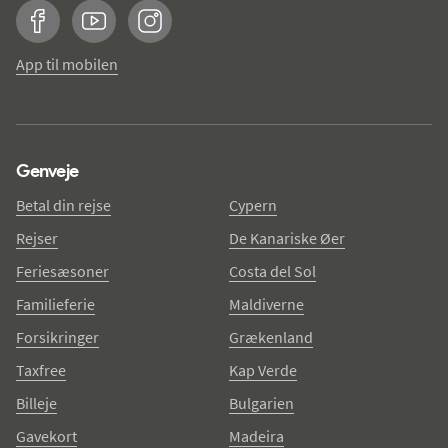
Facebook
YouTube
Instagram
App til mobilen
Genveje
Betal din rejse
Cypern
Rejser
De Kanariske Øer
Feriesæsoner
Costa del Sol
Familieferie
Maldiverne
Forsikringer
Grækenland
Taxfree
Kap Verde
Billeje
Bulgarien
Gavekort
Madeira